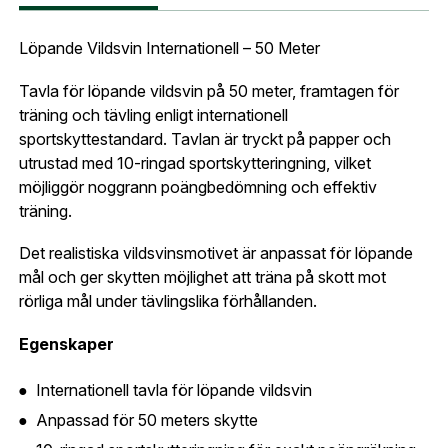
Företag- eller Föreningsnamn:
*
Logga in
Löpande Vildsvin Internationell – 50 Meter
Logga in för att handla med dina avtalspriser, smidig
fakturabetalning och tillgång till orderhistorik.
Tavla för löpande vildsvin på 50 meter, framtagen för
Org. nummer
träning och tävling enligt internationell
När du är inloggad hanteras beställningen
sportskyttestandard. Tavlan är tryckt på papper och
automatiskt enligt dina inställningar.
utrustad med 10-ringad sportskytteringning, vilket
Leverans & fakturaadress
möjliggör noggrann poängbedömning och effektiv
Gatuadress:
*
träning.
E-postadress:
*
Fyll i din e-post adress nedan så kontaktar vi dig
Det realistiska vildsvinsmotivet är anpassat för löpande
så fort den här produkten är tillbaka i vårt
mål och ger skytten möjlighet att träna på skott mot
sortiment.
rörliga mål under tävlingslika förhållanden.
Lösenord:
*
Vildsvin löpande höger papper
Egenskaper
Postnummer:
*
E-post adress
Internationell tavla för löpande vildsvin
Glömt lösenord?
Anpassad för 50 meters skytte
Ort:
*