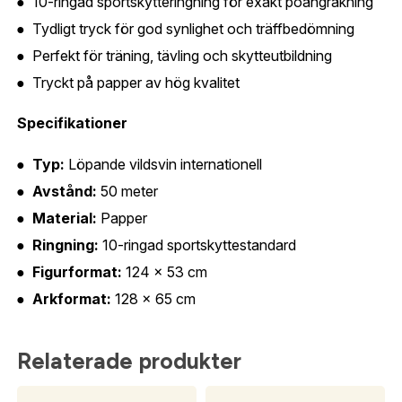
10-ringad sportskytteringning för exakt poängräkning
Jag godkänner att mina uppgifter sparas enligt
Tydligt tryck för god synlighet och träffbedömning
.
integritetspolicyn
Skapa konto och handla enklare
Perfekt för träning, tävling och skytteutbildning
Telefon:
*
Är du företag eller förening?
Med ett eget
Bevaka
Tryckt på papper av hög kvalitet
konto hos oss får du snabbare utcheckning,
översikt över dina beställningar och sparade
Specifikationer
Land:
*
uppgifter.
Typ:
Löpande vildsvin internationell
Är du en förening eller ett företag? Kontakta
Avstånd:
50 meter
oss så hjälper vi dig att skapa ett konto.
E-post:
*
(kommer bli ditt användarnamn)
Material:
Papper
Skapa konto
Ringning:
10-ringad sportskyttestandard
Figurformat:
124 × 53 cm
Verifiera e-post:
*
Arkformat:
128 × 65 cm
Relaterade produkter
Jag godkänner att mina personuppgifter behandlas enligt
GESABs
personuppgiftspolicy
.