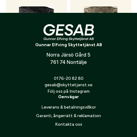
Skicka
Gunnar Elfving Skyttetjänst AB
Norra Järsö Gård 5
Träffområde vildsvin jakt
Träffområde Vildsvin 50 m
höger papp
761 74 Norrtälje
14
kr
16
kr
0176-20 82 80
gesab@skyttetjanst.se
Följ oss på Instagram
Genvägar
Leverans & betalningsvillkor
Garanti, ångerrätt & reklamation
Kontakta oss