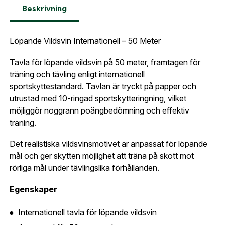
Beskrivning
Företag- eller Föreningsnamn:
*
Logga in
Logga in för att handla med dina avtalspriser, smidig
Löpande Vildsvin Internationell – 50 Meter
fakturabetalning och tillgång till orderhistorik.
Org. nummer
Tavla för löpande vildsvin på 50 meter, framtagen för
När du är inloggad hanteras beställningen
träning och tävling enligt internationell
automatiskt enligt dina inställningar.
sportskyttestandard. Tavlan är tryckt på papper och
Leverans & fakturaadress
utrustad med 10-ringad sportskytteringning, vilket
Gatuadress:
*
möjliggör noggrann poängbedömning och effektiv
E-postadress:
*
träning.
Fyll i din e-post adress nedan så kontaktar vi dig
så fort den här produkten är tillbaka i vårt
Det realistiska vildsvinsmotivet är anpassat för löpande
sortiment.
mål och ger skytten möjlighet att träna på skott mot
Lösenord:
*
Vildsvin löpande vänster papper
rörliga mål under tävlingslika förhållanden.
Postnummer:
*
E-post adress
Egenskaper
Glömt lösenord?
Internationell tavla för löpande vildsvin
Ort:
*