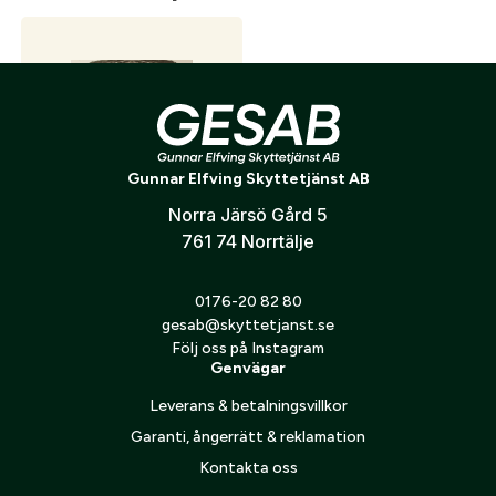
Skicka
Gunnar Elfving Skyttetjänst AB
Norra Järsö Gård 5
761 74 Norrtälje
Träffområde Vildsvin 50 m
14
kr
0176-20 82 80
gesab@skyttetjanst.se
Följ oss på Instagram
Genvägar
Leverans & betalningsvillkor
Garanti, ångerrätt & reklamation
Kontakta oss