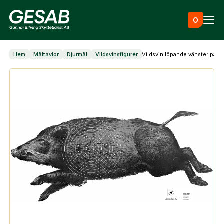
Hoppa till innehåll
0
Hem
Måltavlor
Djurmål
Vildsvinsfigurer
Vildsvin löpande vänster papp
Ammunition
Utrustning
Jaktkläder & skor
Måltavlor
Vapen