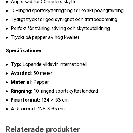
Anpassad för 50 meters skytte
Jag godkänner att mina uppgifter sparas enligt
10-ringad sportskytteringning för exakt poängräkning
.
integritetspolicyn
Skapa konto och handla enklare
Tydligt tryck för god synlighet och träffbedömning
Telefon:
*
Är du företag eller förening?
Med ett eget
Perfekt för träning, tävling och skytteutbildning
Bevaka
konto hos oss får du snabbare utcheckning,
Tryckt på papper av hög kvalitet
översikt över dina beställningar och sparade
Land:
*
uppgifter.
Specifikationer
Är du en förening eller ett företag? Kontakta
Typ:
Löpande vildsvin internationell
oss så hjälper vi dig att skapa ett konto.
Avstånd:
50 meter
E-post:
*
(kommer bli ditt användarnamn)
Material:
Papper
Skapa konto
Ringning:
10-ringad sportskyttestandard
Verifiera e-post:
*
Figurformat:
124 × 53 cm
Arkformat:
128 × 65 cm
Jag godkänner att mina personuppgifter behandlas enligt
Relaterade produkter
GESABs
personuppgiftspolicy
.