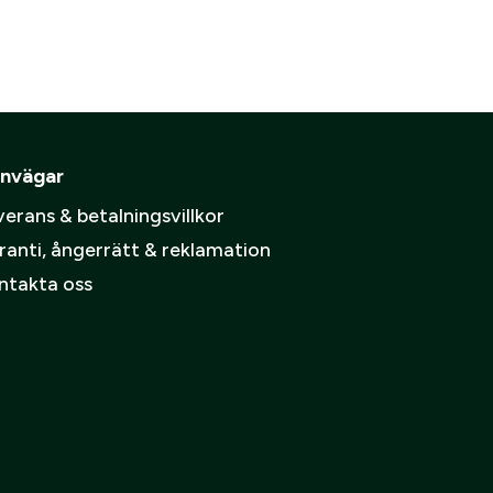
are
ämpare
pa ett konto.
Skapa konto
nvägar
spolicy
.
erans & betalningsvillkor
ranti, ångerrätt & reklamation
ntakta oss