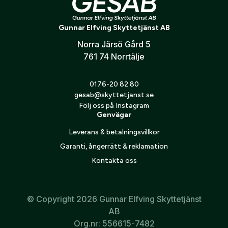
Verifiera e-post:
*
Mått: 52 x 48 cm
Gunnar Elfving Skyttetjänst AB
Tryckt på papp.
Norra Järsö Gård 5
Jag godkänner att mina personuppgifter behandlas enligt
761 74 Norrtälje
GESABs
personuppgiftspolicy
.
Skicka
0176-20 82 80
gesab@skyttetjanst.se
Följ oss på Instagram
Genvägar
Leverans & betalningsvillkor
Garanti, ångerrätt & reklamation
Kontakta oss
© Copyright 2026 Gunnar Elfving Skyttetjänst
AB
Org.nr: 556615-7482