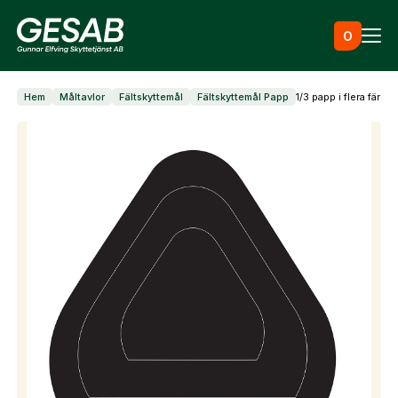
Hoppa till innehåll
0
Hem
Måltavlor
Fältskyttemål
Fältskyttemål Papp
1/3 papp i flera färger
Ammunition
Utrustning
Jaktkläder & skor
Måltavlor
Skapa konto
Vapen