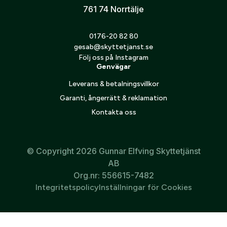
761 74 Norrtälje
Jag godkänner att mina personuppgifter behandlas enligt
GESABs
personuppgiftspolicy
.
0176-20 82 80
gesab@skyttetjanst.se
Skicka
Följ oss på Instagram
Genvägar
Leverans & betalningsvillkor
Garanti, ångerrätt & reklamation
Kontakta oss
© Copyright 2026 Gunnar Elfving Skyttetjänst
AB
Org.nr: 556615-7482
Integritetspolicy
Inställningar för Cookies