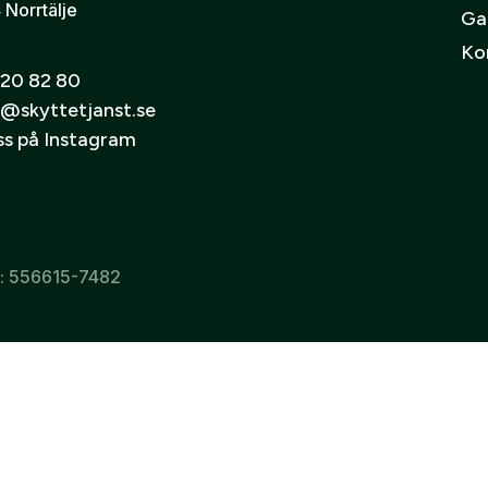
 Norrtälje
Ga
Ko
20 82 80
@skyttetjanst.se
oss på Instagram
r: 556615-7482