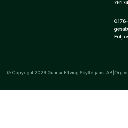
761 74
0176-
gesab
Täcklappar Well-brun 17x17mm
Följ 
36
kr
© Copyright 2026 Gunnar Elfving Skyttetjänst AB
|
Org.n