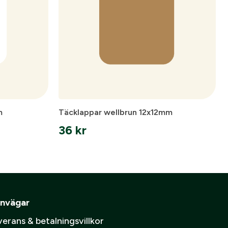
pa ett konto.
Skapa konto
spolicy
.
m
Täcklappar wellbrun 12x12mm
36
kr
nvägar
erans & betalningsvillkor