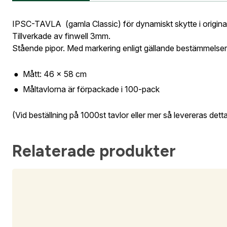
orderhistorik.
Information vid köp av vapen
Vapen
IPSC-TAVLA (gamla Classic) för dynamiskt skytte i original
När du är inlogg
Tillverkade av finwell 3mm.
Leverans
Stående pipor. Med markering enligt gällande bestämmelser
Fyll i din
Gatuadress
E-postadre
tillbaka i 
Mått: 46 x 58 cm
Måltavlorna är förpackade i 100-pack
IPSC-ta
(Vid beställning på 1000st tavlor eller mer så levereras dett
E-post ad
Postnumme
Relaterade produkter
Jag godkän
Skapa kon
Telefon:
*
Bevak
Är du företa
utcheckning,