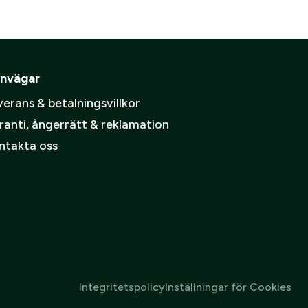
ämpare
pa ett konto.
Skapa konto
nvägar
spolicy
.
erans & betalningsvillkor
ranti, ångerrätt & reklamation
ntakta oss
Integritetspolicy
Inställningar för Cookies