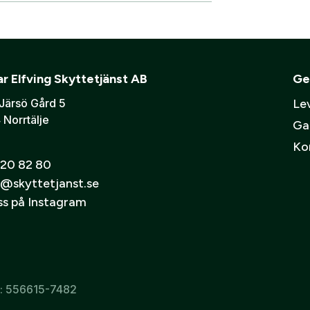
skåp
Ljudd
Verifiera e-post:
*
mmer bli ditt användarnamn)
ning eller ett företag? Kontakta oss så hjälper vi dig att ska
r Elfving Skyttetjänst AB
Ge
er att mina personuppgifter behandlas enligt GESABs
personuppgift
Järsö Gård 5
Lev
 Norrtälje
Ga
Ko
20 82 80
@skyttetjanst.se
oss på Instagram
r: 556615-7482