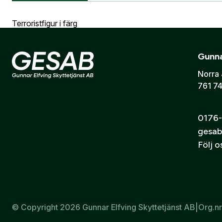
Information vid köp av vapen
Vapen
E-post:
*
(ko
Terroristfigur i färg
Är du en före
Gunna
Jag godkänn
Mått: 90x65 cm
Norra 
761 74
Tryckt på tapet
Skicka
0176-
gesab
Följ 
© Copyright 2026 Gunnar Elfving Skyttetjänst AB
|
Org.n