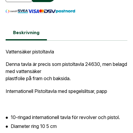
När du är inloggad hanteras beställningen
automatiskt enligt dina inställningar.
Leverans & fakturaadress
Gatuadress:
*
E-postadress:
*
Beskrivning
Fyll i din e-post adress nedan så kontaktar vi dig
så fort den här produkten är tillbaka i vårt
Vattensäker pistoltavla
sortiment.
Lösenord:
*
Pistoltavla 25-50m internationell folierad
Denna tavla är precis som pistoltavla 24630, men belagd
Postnummer:
*
med vattensäker
E-post adress
plastfolie på fram och baksida.
Glömt lösenord?
Internationell Pistoltavla med spegelslitsar, papp
Ort:
*
Jag godkänner att mina uppgifter sparas enligt
.
integritetspolicyn
Skapa konto och handla enklare
10-ringad internationell tavla för revolver och pistol.
Telefon:
*
Är du företag eller förening?
Med ett eget
Bevaka
Diameter ring 10 5 cm
konto hos oss får du snabbare utcheckning,