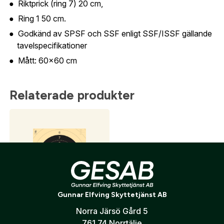
Riktprick (ring 7) 20 cm,
översikt över dina beställningar och sparade
Land:
*
Ring 1 50 cm.
uppgifter.
Godkänd av SPSF och SSF enligt SSF/ISSF gällande
Är du en förening eller ett företag? Kontakta
tavelspecifikationer
oss så hjälper vi dig att skapa ett konto.
Mått: 60x60 cm
E-post:
*
(kommer bli ditt användarnamn)
Skapa konto
Relaterade produkter
Verifiera e-post:
*
Jag godkänner att mina personuppgifter behandlas enligt
GESABs
personuppgiftspolicy
.
Skicka
Gunnar Elfving Skyttetjänst AB
Norra Järsö Gård 5
Pistolspegel till 24630
505
kr
761 74 Norrtälje