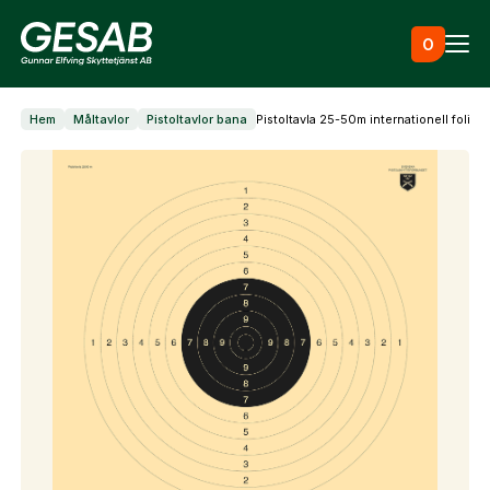
Hoppa till innehåll
0
Hem
Måltavlor
Pistoltavlor bana
Pistoltavla 25-50m internationell folier
Ammunition
Utrustning
Jaktkläder & skor
Måltavlor
Vapen