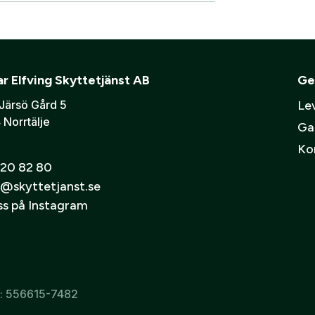
skåp
Ljudd
Verifiera e-post:
*
mmer bli ditt användarnamn)
ning eller ett företag? Kontakta oss så hjälper vi dig att ska
r Elfving Skyttetjänst AB
Ge
er att mina personuppgifter behandlas enligt GESABs
personuppgift
Järsö Gård 5
Lev
 Norrtälje
Ga
Ko
20 82 80
@skyttetjanst.se
oss på Instagram
r: 556615-7482