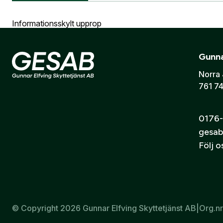
Information vid köp av vapen
Vapen
E-post:
*
(ko
Informationsskylt upprop
Är du en före
Gunna
Jag godkänn
Tryckt på papp
Norra 
761 74
Mått: 35x14 cm
Skicka
0176-
gesab
Följ 
© Copyright 2026 Gunnar Elfving Skyttetjänst AB
|
Org.n