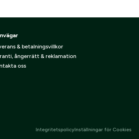
ämpare
pa ett konto.
Skapa konto
nvägar
spolicy
.
erans & betalningsvillkor
ranti, ångerrätt & reklamation
ntakta oss
Integritetspolicy
Inställningar för Cookies