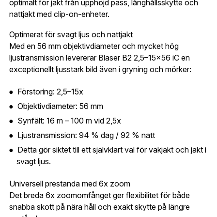
optimalt för jakt från upphöjd pass, långhållsskytte och
skapat. I vår FAQ hittar du svar på de vanligaste
nattjakt med clip-on-enheter.
frågorna gällande Mitt konto.
Optimerat för svagt ljus och nattjakt
Med en 56 mm objektivdiameter och mycket hög
Företag- eller Föreningsnamn:
*
Logga in
ljustransmission levererar Blaser B2 2,5–15x56 iC en
exceptionellt ljusstark bild även i gryning och mörker:
Logga in för att handla med dina avtalspriser, smidig
fakturabetalning och tillgång till orderhistorik.
Förstoring: 2,5–15x
Org. nummer
Objektivdiameter: 56 mm
När du är inloggad hanteras beställningen
Synfält: 16 m – 100 m vid 2,5x
automatiskt enligt dina inställningar.
Leverans & fakturaadress
Ljustransmission: 94 % dag / 92 % natt
Gatuadress:
*
Detta gör siktet till ett självklart val för vakjakt och jakt i
E-postadress:
*
svagt ljus.
Fyll i din e-post adress nedan så kontaktar vi dig
så fort den här produkten är tillbaka i vårt
Universell prestanda med 6x zoom
sortiment.
Lösenord:
*
Det breda 6x zoomomfånget ger flexibilitet för både
Blaser B2 2,5-15×56 iC Ringfäste
snabba skott på nära håll och exakt skytte på längre
Postnummer:
*