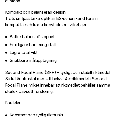
avstånd.
E-post adress
Kompakt och balanserad design
Glömt lösenord?
Trots sin ljusstarka optik är B2-serien känd för sin
Ort:
*
kompakta och korta konstruktion, vilket ger:
Jag godkänner att mina uppgifter sparas enligt
.
integritetspolicyn
Bättre balans på vapnet
Skapa konto och handla enklare
Telefon:
*
Smidigare hantering i fält
Är du företag eller förening?
Med ett eget
Bevaka
Lägre total vikt
konto hos oss får du snabbare utcheckning,
översikt över dina beställningar och sparade
Snabbare målupptagning
Land:
*
uppgifter.
Second Focal Plane (SFP) – tydligt och stabilt riktmedel
Är du en förening eller ett företag? Kontakta
Siktet är utrustat med ett belyst 4a-riktmedel i Second
oss så hjälper vi dig att skapa ett konto.
Focal Plane, vilket innebär att riktmedlet behåller samma
E-post:
*
(kommer bli ditt användarnamn)
storlek oavsett förstoring.
Skapa konto
Fördelar:
Verifiera e-post:
*
Konstant och tydlig riktpunkt