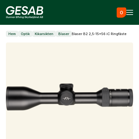
Hoppa till innehåll
0
Hem
Optik
Kikarsikten
Blaser
Blaser B2 2,5-15×56 iC Ringfäste
Ammunition
Utrustning
Jaktkläder & skor
Måltavlor
Vapen