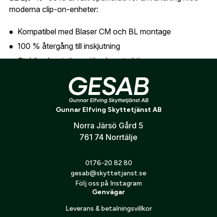
moderna clip-on-enheter:
Kompatibel med Blaser CM och BL montage
100 % återgång till inskjutning
Stabil och rotationssäker konstruktion
Enkel integration med natt- och värmesikten
Flexibilitet med QDC+
Siktet kan när som helst uppgraderas med QDC+, vilket
Gunnar Elfving Skyttetjänst AB
möjliggör snabb och exakt justering för längre skotthåll i
Norra Järsö Gård 5
fält eller fjällmiljö.
761 74 Norrtälje
Premiumkvalitet från Blaser Optics
0176-20 82 80
Tillverkat i Tyskland enligt högsta standard för optisk
gesab@skyttetjanst.se
precision och mekanisk kvalitet. Varje komponent
Följ oss på Instagram
genomgår noggrann kvalitetskontroll för att säkerställa
Genvägar
maximal prestanda i alla jaktsituationer.
Leverans & betalningsvillkor