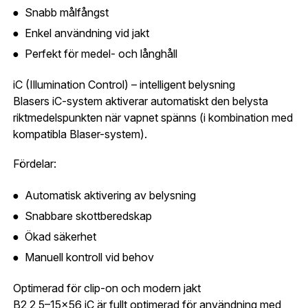
Snabb målfångst
Enkel användning vid jakt
Jag godkänner att mina personuppgifter behandlas enligt
GESABs
personuppgiftspolicy
.
Perfekt för medel- och långhåll
Skicka
iC (Illumination Control) – intelligent belysning
Blasers iC-system aktiverar automatiskt den belysta
riktmedelspunkten när vapnet spänns (i kombination med
kompatibla Blaser-system).
Fördelar:
Automatisk aktivering av belysning
Snabbare skottberedskap
Ökad säkerhet
Manuell kontroll vid behov
Optimerad för clip-on och modern jakt
B2 2,5–15x56 iC är fullt optimerad för användning med