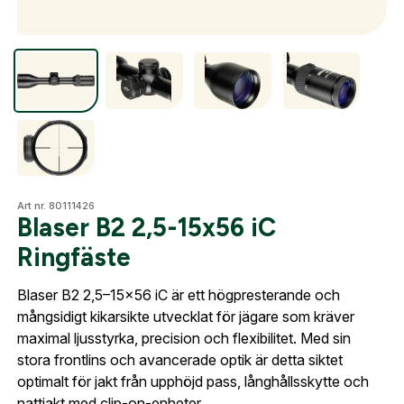
Optik
Mer
Art nr. 80111426
Mitt konto
Blaser B2 2,5-15x56 iC
Kontakta oss
Ringfäste
Blaser B2 2,5–15x56 iC är ett högpresterande och
mångsidigt kikarsikte utvecklat för jägare som kräver
maximal ljusstyrka, precision och flexibilitet. Med sin
stora frontlins och avancerade optik är detta siktet
optimalt för jakt från upphöjd pass, långhållsskytte och
nattjakt med clip-on-enheter.