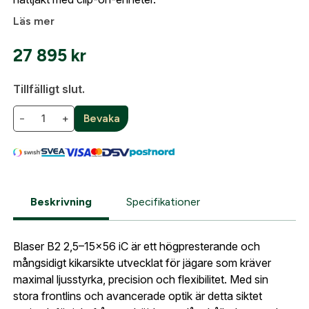
Läs mer
27 895
kr
Tillfälligt slut.
−
+
Bevaka
Beskrivning
Specifikationer
Blaser B2 2,5–15x56 iC är ett högpresterande och
Skapa konto
mångsidigt kikarsikte utvecklat för jägare som kräver
maximal ljusstyrka, precision och flexibilitet. Med sin
Fyll i dina företags- eller föreningsuppgifter i
stora frontlins och avancerade optik är detta siktet
formuläret så återkommer vi till dig när kontot är