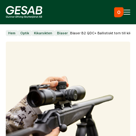
Hoppa till innehåll
0
Hem
Optik
Kikarsikten
Blaser
Blaser B2 QDC+ Ballistiskt torn till kikars
Ammunition
Utrustning
Jaktkläder & skor
Måltavlor
Vapen