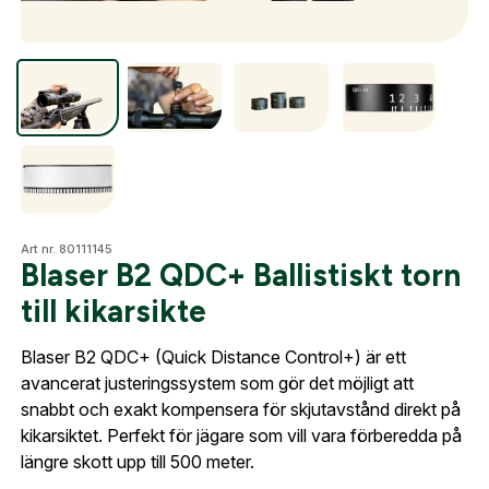
Optik
Mer
Art nr. 80111145
Mitt konto
Blaser B2 QDC+ Ballistiskt torn
Kontakta oss
till kikarsikte
Blaser B2 QDC+ (Quick Distance Control+) är ett
Skapa konto
avancerat justeringssystem som gör det möjligt att
snabbt och exakt kompensera för skjutavstånd direkt på
Fyll i dina företags- eller föreningsuppgifter i
kikarsiktet. Perfekt för jägare som vill vara förberedda på
formuläret så återkommer vi till dig när kontot är
längre skott upp till 500 meter.
skapat. I vår FAQ hittar du svar på de vanligaste