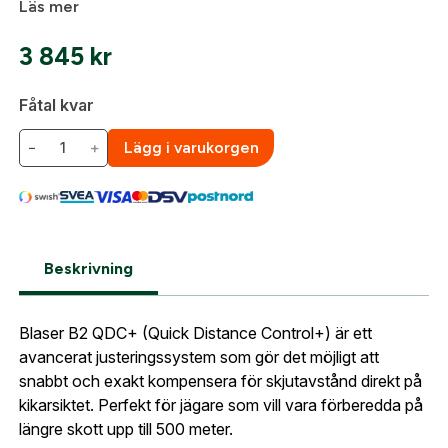
Läs mer
frågorna gällande Mitt konto.
3 845
kr
Företag- eller Föreningsnamn:
*
Logga in
Fåtal kvar
Logga in för att handla med dina avtalspriser, smidig
−
+
Lägg i varukorgen
fakturabetalning och tillgång till orderhistorik.
Org. nummer
När du är inloggad hanteras beställningen
automatiskt enligt dina inställningar.
Leverans & fakturaadress
Beskrivning
Gatuadress:
*
E-postadress:
*
Fyll i din e-post adress nedan så kontaktar vi dig
så fort den här produkten är tillbaka i vårt
Blaser B2 QDC+ (Quick Distance Control+) är ett
sortiment.
avancerat justeringssystem som gör det möjligt att
Lösenord:
*
Blaser B2 QDC+ Ballistiskt torn till
snabbt och exakt kompensera för skjutavstånd direkt på
kikarsikte
kikarsiktet. Perfekt för jägare som vill vara förberedda på
Postnummer:
*
längre skott upp till 500 meter.
E-post adress