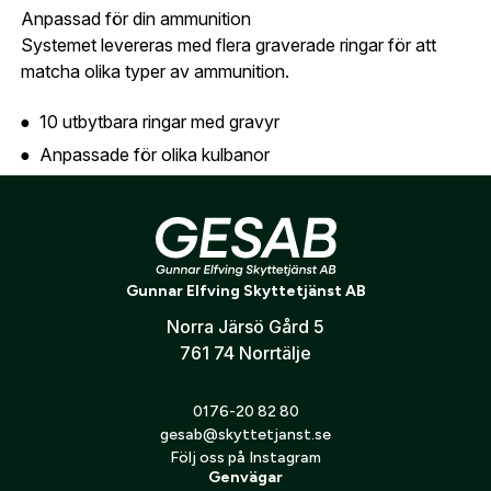
Anpassad för din ammunition
Jag godkänner att mina personuppgifter behandlas enligt
GESABs
personuppgiftspolicy
.
Systemet levereras med flera graverade ringar för att
matcha olika typer av ammunition.
Skicka
10 utbytbara ringar med gravyr
Anpassade för olika kulbanor
Extra blank ring för egen märkning
Flexibel lösning för olika kalibrar och laddningar
Kompatibilitet
Gunnar Elfving Skyttetjänst AB
Standard på Blaser B2 3–18x50 iC QDC+
Norra Järsö Gård 5
761 74 Norrtälje
Passar de flesta Blaser kikarsikten i B2-serien
Ej kompatibel med drevjaktssiktet B2 1–6x24 iC
0176-20 82 80
gesab@skyttetjanst.se
Följ oss på Instagram
Genvägar