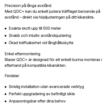
Glömt lösenord?
Precision på långa avstånd
Ort:
*
Med QDC+ kan du enkelt justera träffläget beroende på
avstånd – direkt via höjdjusteringen på ditt kikarsikte.
Jag godkänner att mina uppgifter sparas enligt
.
Skapa konto och handla enklare
integritetspolicyn
Exakta skott upp till 500 meter
Telefon:
*
Snabb och intuitiv avståndsjustering
Är du företag eller förening?
Med ett eget
Bevaka
konto hos oss får du snabbare utcheckning,
Ökad träffsäkerhet vid långhållsskytte
översikt över dina beställningar och sparade
Land:
*
uppgifter.
Enkel eftermontering
Blaser QDC+ är designad för att enkelt kunna monteras i
Är du en förening eller ett företag? Kontakta
efterhand på kompatibla kikarsikten.
oss så hjälper vi dig att skapa ett konto.
E-post:
*
(kommer bli ditt användarnamn)
Fördelar:
Skapa konto
Smidig installation utan avancerade verktyg
Verifiera e-post:
*
Perfekt uppgradering av befintligt sikte
Anpassningsbar efter dina behov