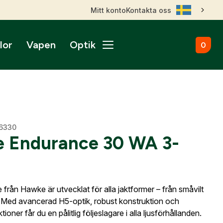
Mitt konto
Kontakta oss
lor
Vapen
Optik
0
ål
broms
nktsikten
märken
Kulammunition
Skytteutrustning
Accessoarer
gnade vapen
roptik
ans & betalningsvillkor
Startvapen
Stövlar & Kängor
gurer
Sportskyttebälten
rer
Hölster
ikare
ss
ade Kulgevär
16330
nsfigurer
Magasinsfickor
 Endurance 30 WA 3-
ade Hagelgevär
smontage
djurfigurer
Tillbehör & Reservdelar
ade Kombinationsgevär
Hörselskydd
ade Pipor & Slutstycken
stavlor
Säkerhetsproppar
ade Pistoler
e från Hawke är utvecklat för alla jaktformer – från småvilt
ra mål
Patronaskar
Outlet
Outlet
ade Revolvrar
akt. Med avancerad H5-optik, robust konstruktion och
Väskor
appar & Dispenser
ade Tävlingsgevär
ioner får du en pålitlig följeslagare i alla ljusförhållanden.
ort & Skyltar