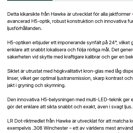
Information vid köp av vapen
Vapen
När du är inlogg
Detta kikarsikte från Hawke är utvecklat för alla jaktformer – 
Leverans
avancerad H5-optik, robust konstruktion och innovativa funkti
Fyll i din
Gatuadress
ljusförhållanden.
E-postadre
tillbaka i 
Hawke 
H5-optiken erbjuder ett imponerande synfält på 24°, vilket 
enklare att snabbt lokalisera och följa rörliga mål. Det g
säkerheten vid skytte med kraftigare kalibrar och ger en b
E-post ad
Siktet är utrustat med högkvalitativt kron-glas med låg disp
Postnumme
linser, vilket ger optimal ljustransmission, skarp kontrast o
jakt i gryning och skymning.
Jag godkän
Skapa kon
Den innovativa H5-belysningen med multi-LED-teknik ger en
Telefon:
*
Bevak
gör det enklare att sikta snabbt och exakt, även i svagt ljus.
Är du företa
utcheckning,
LR Dot-riktmedlet från Hawke är utvecklat för att matcha k
exempelvis .308 Winchester – ett av världens mest använda v
E-post:
*
(ko
Är du en före