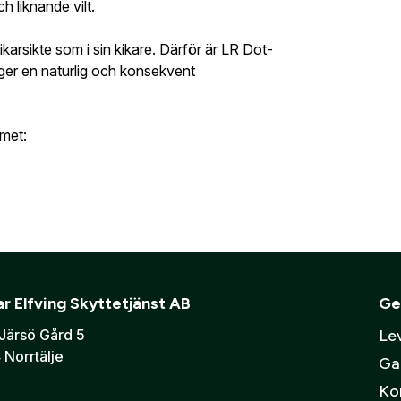
 liknande vilt.
karsikte som i sin kikare. Därför är LR Dot-
 ger en naturlig och konsekvent
er att mina personuppgifter behandlas enligt GESABs
personuppgift
emet:
r Elfving Skyttetjänst AB
Ge
Järsö Gård 5
Lev
 Norrtälje
stånden varierar.
Ga
Ko