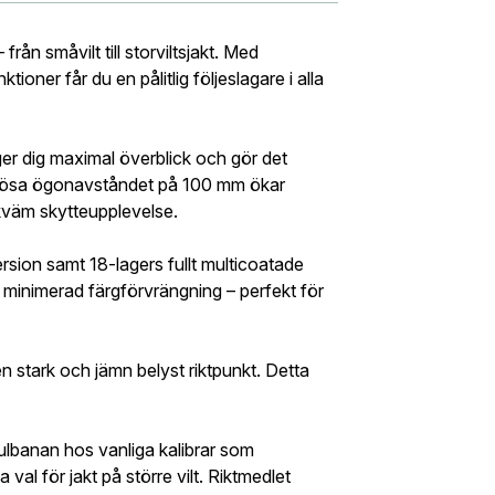
skåp
Ljudd
ad hanteras beställningen automatiskt enligt dina inställning
från småvilt till storviltsjakt. Med
 & fakturaadress
oner får du en pålitlig följeslagare i alla
 e-post adress nedan så kontaktar vi dig så fort den här produ
:
*
ss:
*
Lösenord:
*
vårt sortiment.
Endurance 30 WA 3-12×56
ger dig maximal överblick och gör det
enerösa ögonavståndet på 100 mm ökar
ekväm skytteupplevelse.
ress
Glömt lösenord?
ersion samt 18-lagers fullt multicoatade
r:
*
Ort:
*
ch minimerad färgförvrängning – perfekt för
ner att mina uppgifter sparas enligt
.
integritetspolicyn
to och handla enklare
 stark och jämn belyst riktpunkt. Detta
Land:
*
a
g eller förening?
Med ett eget konto hos oss får du snabb
 översikt över dina beställningar och sparade uppgifter.
ulbanan hos vanliga kalibrar som
al för jakt på större vilt. Riktmedlet
Verifiera e-post:
*
mmer bli ditt användarnamn)
ning eller ett företag? Kontakta oss så hjälper vi dig att ska