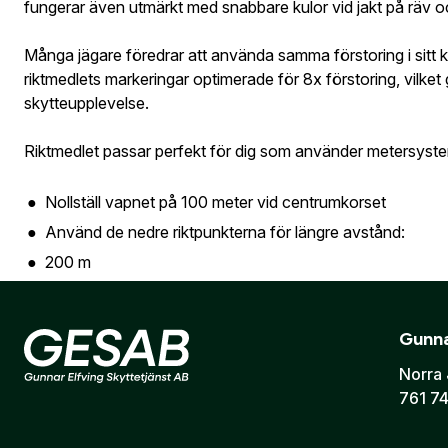
fungerar även utmärkt med snabbare kulor vid jakt på räv och
Många jägare föredrar att använda samma förstoring i sitt ki
riktmedlets markeringar optimerade för 8x förstoring, vilket
Jag godkänn
skytteupplevelse.
Skicka
Riktmedlet passar perfekt för dig som använder metersyst
Nollställ vapnet på 100 meter vid centrumkorset
Använd de nedre riktpunkterna för längre avstånd:
200 m
300 m
400 m
Gunna
500 m
Norra 
761 74
Detta gör LR Dot till ett mycket praktiskt val för jakt där av