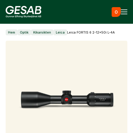
Hoppa till innehåll
0
Hem
Optik
Kikarsikten
Leica
Leica FORTIS 6 2-12x50i L-4A
Ammunition
Utrustning
Jaktkläder & skor
Måltavlor
Vapen