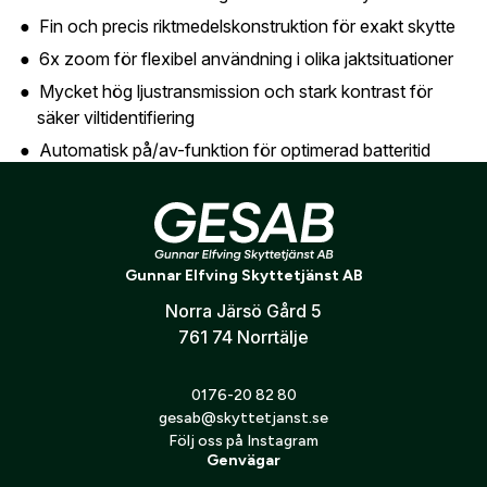
Är du en förening eller ett företag? Kontakta
Fin och precis riktmedelskonstruktion för exakt skytte
oss så hjälper vi dig att skapa ett konto.
E-post:
*
(kommer bli ditt användarnamn)
6x zoom för flexibel användning i olika jaktsituationer
Skapa konto
Mycket hög ljustransmission och stark kontrast för
säker viltidentifiering
Verifiera e-post:
*
Automatisk på/av-funktion för optimerad batteritid
Fortis 6 är utvecklad för att fungera i alla jaktformer:
Jag godkänner att mina personuppgifter behandlas enligt
Smygjakt
GESABs
personuppgiftspolicy
.
Gunnar Elfving Skyttetjänst AB
Drevjakt
Skicka
Norra Järsö Gård 5
Vakjakt
761 74 Norrtälje
0176-20 82 80
gesab@skyttetjanst.se
Följ oss på Instagram
Genvägar