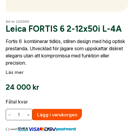
Optik
Art nr. L50060
Leica FORTIS 6 2-12x50i L-4A
Skapa konto
Fortis 6 kombinerar tidlös, stilren design med hög optisk
Fyll i dina företags- eller föreningsuppgifter i
Mer
prestanda. Utvecklad för jägare som uppskattar diskret
formuläret så återkommer vi till dig när kontot är
elegans utan att kompromissa med funktion eller
skapat. I vår FAQ hittar du svar på de vanligaste
precision.
frågorna gällande Mitt konto.
Mitt konto
Läs mer
Kontakta oss
Företag- eller Föreningsnamn:
*
Logga in
24 000
kr
Logga in för att handla med dina avtalspriser, smidig
Fåtal kvar
fakturabetalning och tillgång till orderhistorik.
Org. nummer
−
+
Lägg i varukorgen
När du är inloggad hanteras beställningen
automatiskt enligt dina inställningar.
Leverans & fakturaadress