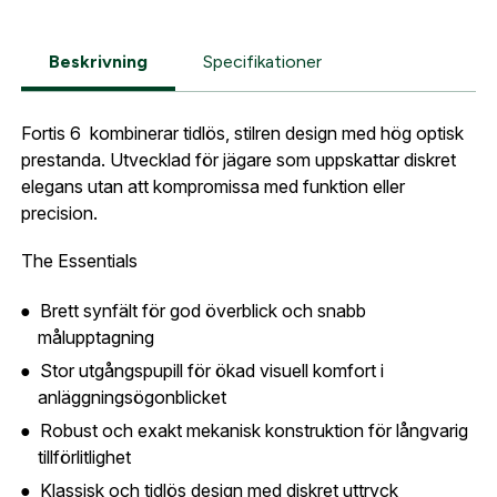
Gatuadress:
*
E-postadress:
*
Fyll i din e-post adress nedan så kontaktar vi dig
Beskrivning
Specifikationer
så fort den här produkten är tillbaka i vårt
sortiment.
Lösenord:
*
Fortis 6 kombinerar tidlös, stilren design med hög optisk
Leica FORTIS 6 2-12x50i L-4A
prestanda. Utvecklad för jägare som uppskattar diskret
Postnummer:
*
elegans utan att kompromissa med funktion eller
E-post adress
precision.
Glömt lösenord?
The Essentials
Ort:
*
Jag godkänner att mina uppgifter sparas enligt
Brett synfält för god överblick och snabb
.
integritetspolicyn
målupptagning
Skapa konto och handla enklare
Telefon:
*
Stor utgångspupill för ökad visuell komfort i
Är du företag eller förening?
Med ett eget
Bevaka
anläggningsögonblicket
konto hos oss får du snabbare utcheckning,
Robust och exakt mekanisk konstruktion för långvarig
översikt över dina beställningar och sparade
Land:
*
tillförlitlighet
uppgifter.
Klassisk och tidlös design med diskret uttryck