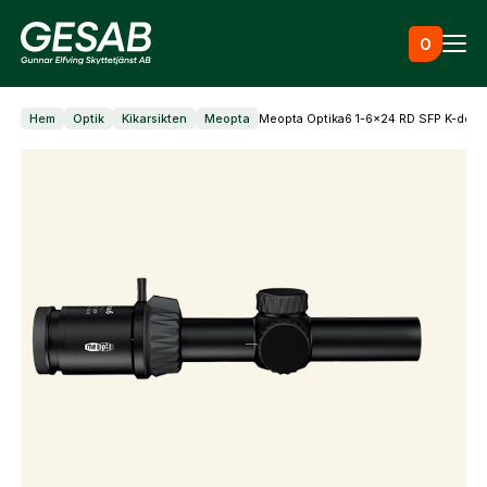
Hoppa till innehåll
0
Hem
Optik
Kikarsikten
Meopta
Meopta Optika6 1-6×24 RD SFP K-dot b
Ammunition
Utrustning
Jaktkläder & skor
Måltavlor
Vapen