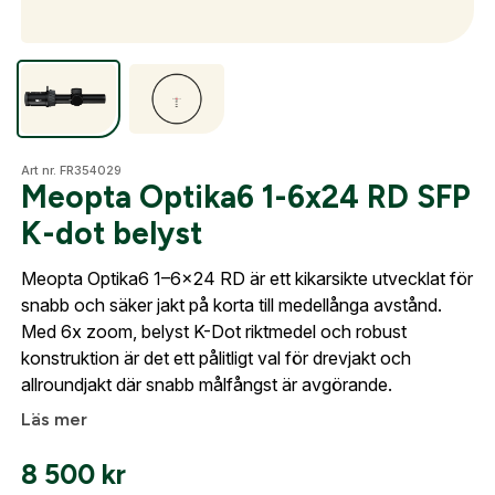
Skapa konto
Optik
Fyll i dina företags- eller föreningsuppgifter i
formuläret så återkommer vi till dig när kontot är
skapat. I vår FAQ hittar du svar på de vanligaste
Mer
Art nr. FR354029
frågorna gällande Mitt konto.
Meopta Optika6 1-6x24 RD SFP
K-dot belyst
Företag- eller Föreningsnamn:
*
Logga in
Mitt konto
Meopta Optika6 1–6x24 RD är ett kikarsikte utvecklat för
Kontakta oss
snabb och säker jakt på korta till medellånga avstånd.
Logga in för att handla med dina avtalspriser, smidig
Med 6x zoom, belyst K-Dot riktmedel och robust
fakturabetalning och tillgång till orderhistorik.
Org. nummer
konstruktion är det ett pålitligt val för drevjakt och
allroundjakt där snabb målfångst är avgörande.
När du är inloggad hanteras beställningen
automatiskt enligt dina inställningar.
Läs mer
Leverans & fakturaadress
Gatuadress:
*
8 500
kr
E-postadress:
*
Fyll i din e-post adress nedan så kontaktar vi dig