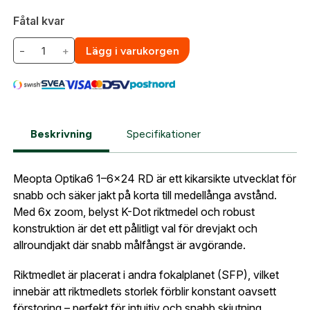
så fort den här produkten är tillbaka i vårt
Fåtal kvar
sortiment.
Lösenord:
*
−
+
Lägg i varukorgen
Meopta Optika6 1-6×24 RD SFP K-dot
belyst
Postnummer:
*
E-post adress
Glömt lösenord?
Beskrivning
Specifikationer
Ort:
*
Jag godkänner att mina uppgifter sparas enligt
Meopta Optika6 1–6x24 RD är ett kikarsikte utvecklat för
.
Skapa konto och handla enklare
integritetspolicyn
snabb och säker jakt på korta till medellånga avstånd.
Telefon:
*
Är du företag eller förening?
Med ett eget
Med 6x zoom, belyst K-Dot riktmedel och robust
Bevaka
konto hos oss får du snabbare utcheckning,
konstruktion är det ett pålitligt val för drevjakt och
översikt över dina beställningar och sparade
allroundjakt där snabb målfångst är avgörande.
Land:
*
uppgifter.
Riktmedlet är placerat i andra fokalplanet (SFP), vilket
Är du en förening eller ett företag? Kontakta
innebär att riktmedlets storlek förblir konstant oavsett
oss så hjälper vi dig att skapa ett konto.
förstoring – perfekt för intuitiv och snabb skjutning.