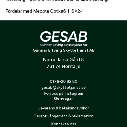
E-post:
*
(kommer bli ditt användarnamn)
Skapa konto
Fördelar med Meopta Optika6 1–6x24
6x zoom för flexibel jakt
Verifiera e-post:
*
Belyst K-Dot riktmedel för snabb målfångst
SFP (andra fokalplanet) – konstant riktmedelsstorlek
Kompakt och lätt design
Jag godkänner att mina personuppgifter behandlas enligt
Gunnar Elfving Skyttetjänst AB
GESABs
personuppgiftspolicy
.
Robust konstruktion för krävande jakt
Norra Järsö Gård 5
Skicka
761 74 Norrtälje
0176-20 82 80
gesab@skyttetjanst.se
Följ oss på Instagram
Genvägar
Leverans & betalningsvillkor
Garanti, ångerrätt & reklamation
Kontakta oss