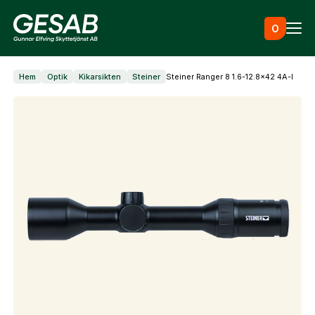
Hoppa till innehåll
0
Hem
Optik
Kikarsikten
Steiner
Steiner Ranger 8 1.6-12.8×42 4A-I
Ammunition
Utrustning
Jaktkläder & skor
Måltavlor
Vapen