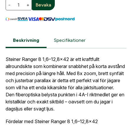
Fyll i din e-post adress nedan så kontaktar vi dig
−
+
Bevaka
så fort den här produkten är tillbaka i vårt
sortiment.
Lösenord:
*
Steiner Ranger 8 1.6-12.8×42 4A-I
Postnummer:
*
E-post adress
Beskrivning
Specifikationer
Glömt lösenord?
Ort:
*
Steiner Ranger 8 1,6–12,8x42 är ett kraftfullt
Jag godkänner att mina uppgifter sparas enligt
allroundsikte som kombinerar snabbhet på korta avstånd
.
integritetspolicyn
med precision på längre håll. Med 8x zoom, brett synfält
Skapa konto och handla enklare
och justerbar parallax är detta ett perfekt val för jägare
Telefon:
*
Är du företag eller förening?
Med ett eget
Bevaka
som vill ha ett enda kikarsikte för alla jaktsituationer.
konto hos oss får du snabbare utcheckning,
Den fiberoptiska belysta punkten i 4A-I riktmedlet ger en
översikt över dina beställningar och sparade
kristallklar och exakt siktbild – oavsett om du jagar i
Land:
*
uppgifter.
dagsljus eller svagt ljus.
Är du en förening eller ett företag? Kontakta
Fördelar med Steiner Ranger 8 1,6–12,8x42
oss så hjälper vi dig att skapa ett konto.
E-post:
*
(kommer bli ditt användarnamn)