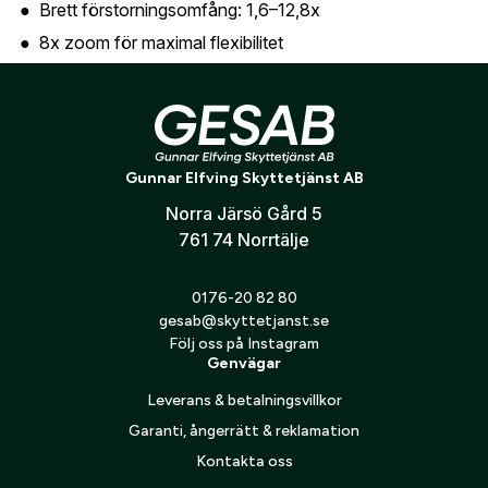
Brett förstorningsomfång: 1,6–12,8x
Skapa konto
8x zoom för maximal flexibilitet
Parallaxjustering från 20 m till oändlighet
Verifiera e-post:
*
Fiberoptisk belyst punkt – skarp och tydlig
11 belysningslägen (dag & natt)
High Contrast-optik för ljus och detaljrik bild
Gunnar Elfving Skyttetjänst AB
Jag godkänner att mina personuppgifter behandlas enligt
GESABs
personuppgiftspolicy
.
Robust och vädertålig konstruktion
Norra Järsö Gård 5
761 74 Norrtälje
Skicka
0176-20 82 80
gesab@skyttetjanst.se
Följ oss på Instagram
Genvägar
Leverans & betalningsvillkor
Garanti, ångerrätt & reklamation
Kontakta oss