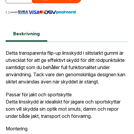
E-postadress:
*
Fyll i din e-post adress nedan så kontaktar vi dig
så fort den här produkten är tillbaka i vårt
sortiment.
Lösenord:
*
Aimpoint® Acro C-2 Linsskydd, flip-up
Beskrivning
fram
Postnummer:
*
E-post adress
Detta transparenta flip-up linsskydd i slitstarkt gummi är
Glömt lösenord?
utvecklat för att ge effektivt skydd för ditt rödpunktsikte
Ort:
*
samtidigt som du behåller full funktionalitet under
användning. Tack vare den genomskinliga designen kan
Jag godkänner att mina uppgifter sparas enligt
siktet användas även när skyddet är stängt.
.
Skapa konto och handla enklare
integritetspolicyn
Telefon:
*
Passar för jakt och sportskytte
Är du företag eller förening?
Med ett eget
Bevaka
Detta linsskydd är idealiskt för jägare och sportskyttar
konto hos oss får du snabbare utcheckning,
som vill skydda sin optik mot smuts, damm och repor
översikt över dina beställningar och sparade
Land:
*
under både jakt, transport och förvaring.
uppgifter.
Montering
Är du en förening eller ett företag? Kontakta