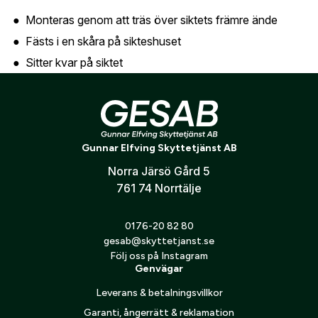
oss så hjälper vi dig att skapa ett konto.
E-post:
*
(kommer bli ditt användarnamn)
Monteras genom att träs över siktets främre ände
Skapa konto
Fästs i en skåra på sikteshuset
Sitter kvar på siktet
Verifiera e-post:
*
Stabil passform för säker användning i alla miljöer
Kompatibilitet
Jag godkänner att mina personuppgifter behandlas enligt
GESABs
personuppgiftspolicy
.
Acro C-2
Gunnar Elfving Skyttetjänst AB
Acro P-2
Norra Järsö Gård 5
Skicka
761 74 Norrtälje
0176-20 82 80
gesab@skyttetjanst.se
Följ oss på Instagram
Genvägar
Leverans & betalningsvillkor
Garanti, ångerrätt & reklamation