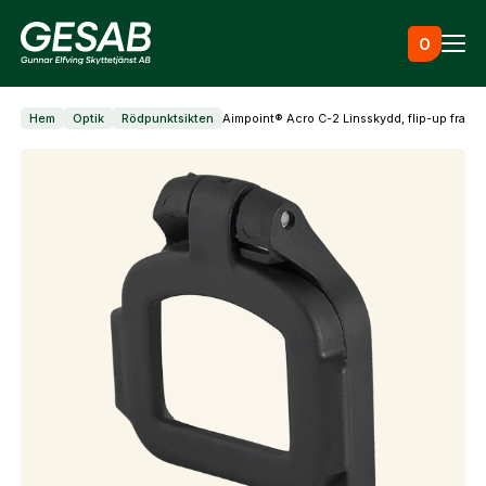
Hoppa till innehåll
0
Hem
Optik
Rödpunktsikten
Aimpoint® Acro C-2 Linsskydd, flip-up fram
Ammunition
Utrustning
Jaktkläder & skor
Måltavlor
Vapen