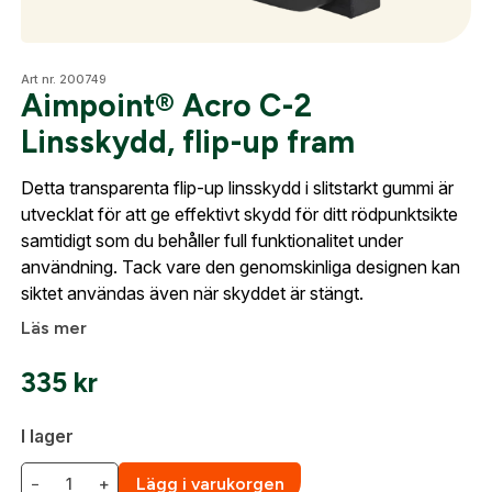
Skapa konto
Optik
Art nr. 200749
Aimpoint® Acro C-2
Fyll i dina företags- eller föreningsuppgifter i
Linsskydd, flip-up fram
formuläret så återkommer vi till dig när kontot är
Mer
skapat. I vår FAQ hittar du svar på de vanligaste
Detta transparenta flip-up linsskydd i slitstarkt gummi är
frågorna gällande Mitt konto.
utvecklat för att ge effektivt skydd för ditt rödpunktsikte
samtidigt som du behåller full funktionalitet under
Mitt konto
användning. Tack vare den genomskinliga designen kan
Företag- eller Föreningsnamn:
*
Logga in
siktet användas även när skyddet är stängt.
Kontakta oss
Logga in för att handla med dina avtalspriser, smidig
Läs mer
fakturabetalning och tillgång till orderhistorik.
Org. nummer
335
kr
När du är inloggad hanteras beställningen
automatiskt enligt dina inställningar.
I lager
Leverans & fakturaadress
Gatuadress:
*
−
+
Lägg i varukorgen