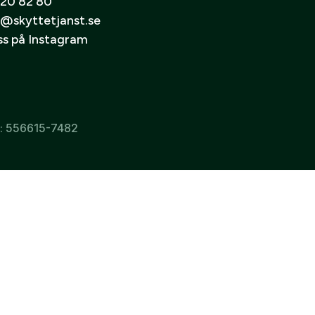
20 82 80
@skyttetjanst.se
oss på Instagram
r: 556615-7482