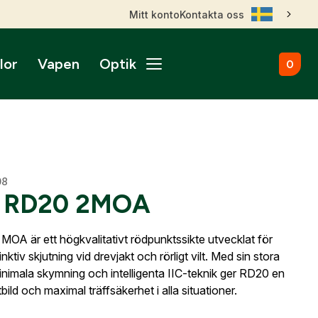
Mitt konto
Kontakta oss
lor
Vapen
Optik
0
ål
broms
nktsikten
märken
Kulammunition
Skytteutrustning
Accessoarer
gnade vapen
roptik
ans & betalningsvillkor
Startvapen
Stövlar & Kängor
gurer
Sportskyttebälten
rer
Hölster
ikare
ss
ade Kulgevär
08
nsfigurer
Magasinsfickor
r RD20 2MOA
ade Hagelgevär
smontage
djurfigurer
Tillbehör & Reservdelar
ade Kombinationsgevär
Hörselskydd
ade Pipor & Slutstycken
MOA är ett högkvalitativt rödpunktssikte utvecklat för
stavlor
Säkerhetsproppar
ade Pistoler
nktiv skjutning vid drevjakt och rörligt vilt. Med sin stora
ra mål
Patronaskar
Outlet
Outlet
minimala skymning och intelligenta IIC-teknik ger RD20 en
ade Revolvrar
Väskor
bild och maximal träffsäkerhet i alla situationer.
appar & Dispenser
ade Tävlingsgevär
ort & Skyltar