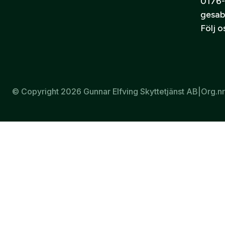
0176-
gesab
Drevjakt
Följ 
Snabba skott på rörligt vilt
Jägare som prioriterar snabbhet och överblick
Komplement till kikarsikte
© Copyright 2026 Gunnar Elfving Skyttetjänst AB
|
Org.n