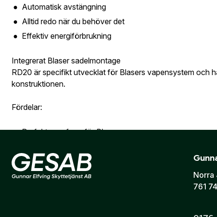
Automatisk avstängning
Alltid redo när du behöver det
Effektiv energiförbrukning
Integrerat Blaser sadelmontage
RD20 är specifikt utvecklat för Blasers vapensystem och har
konstruktionen.
Fördelar:
Perfekt passform för Blaser-vapen
Låg profil och snygg design
Gunna
Stabil och repeterbar montering
Norra 
Låg vikt och kompakt format
761 74
Perfekt för drevjakt och snabb jakt
Blaser RD20 är det optimala valet för: