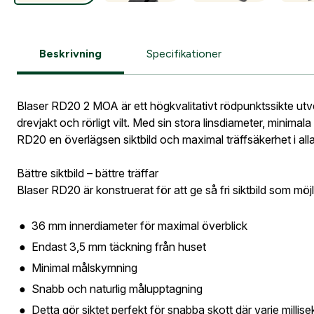
Information vid köp av vapen
Vapen
Skapa k
Beskrivning
Specifikationer
Fyll i dina före
är skapat. I vår
Blaser RD20 2 MOA är ett högkvalitativt rödpunktssikte utve
Logga i
drevjakt och rörligt vilt. Med sin stora linsdiameter, minimal
RD20 en överlägsen siktbild och maximal träffsäkerhet i alla
Logga in för att
Företag- el
orderhistorik.
Bättre siktbild – bättre träffar
Blaser RD20 är konstruerat för att ge så fri siktbild som möjl
När du är inlogg
Leverans
36 mm innerdiameter för maximal överblick
Fyll i din
Gatuadress
Endast 3,5 mm täckning från huset
E-postadre
tillbaka i 
Minimal målskymning
Blase
Snabb och naturlig målupptagning
Detta gör siktet perfekt för snabba skott där varje millis