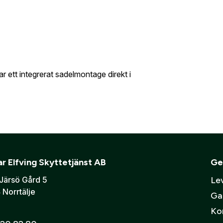
 ett integrerat sadelmontage direkt i
r Elfving Skyttetjänst AB
Ge
Järsö Gård 5
Lev
 Norrtälje
Ga
Ko