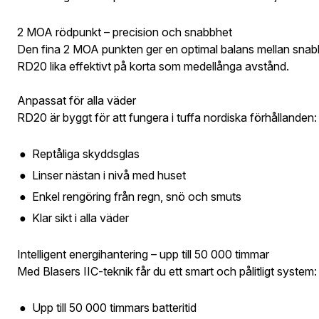
E-post ad
2 MOA rödpunkt – precision och snabbhet
Postnumme
Den fina 2 MOA punkten ger en optimal balans mellan snabb
RD20 lika effektivt på korta som medellånga avstånd.
Jag godkän
Skapa kon
Anpassat för alla väder
Telefon:
*
Bevak
RD20 är byggt för att fungera i tuffa nordiska förhållanden:
Är du företa
utcheckning,
Reptåliga skyddsglas
Linser nästan i nivå med huset
E-post:
*
(ko
Är du en före
Enkel rengöring från regn, snö och smuts
Klar sikt i alla väder
Jag godkänn
Intelligent energihantering – upp till 50 000 timmar
Med Blasers IIC-teknik får du ett smart och pålitligt system:
Skicka
Upp till 50 000 timmars batteritid