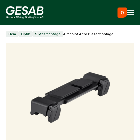
Hoppa till innehåll
0
Hem
Optik
Siktesmontage
Aimpoint Acro Blasermontage
Ammunition
Utrustning
Jaktkläder & skor
Måltavlor
Vapen