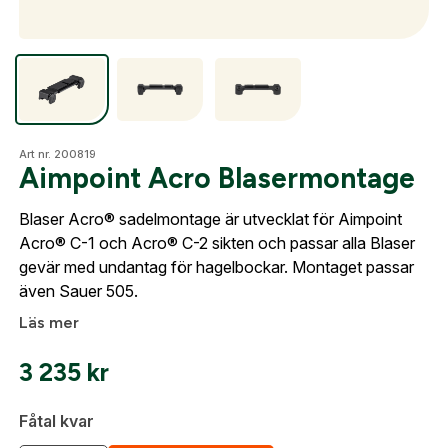
Optik
Mer
Art nr. 200819
Aimpoint Acro Blasermontage
Skapa konto
Blaser Acro® sadelmontage är utvecklat för Aimpoint
Fyll i dina företags- eller föreningsuppgifter i
Mitt konto
Acro® C-1 och Acro® C-2 sikten och passar alla Blaser
formuläret så återkommer vi till dig när kontot är
gevär med undantag för hagelbockar. Montaget passar
skapat. I vår FAQ hittar du svar på de vanligaste
Kontakta oss
även Sauer 505.
frågorna gällande Mitt konto.
Läs mer
Företag- eller Föreningsnamn:
*
Logga in
3 235
kr
Logga in för att handla med dina avtalspriser, smidig
Fåtal kvar
fakturabetalning och tillgång till orderhistorik.
Org. nummer