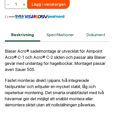
−
+
Lägg i varukorgen
När du är inloggad hanteras beställningen
automatiskt enligt dina inställningar.
Leverans & fakturaadress
Gatuadress:
*
E-postadress:
*
Fyll i din e-post adress nedan så kontaktar vi dig
Beskrivning
Specifikationer
Dokument
så fort den här produkten är tillbaka i vårt
sortiment.
Lösenord:
*
Blaser Acro® sadelmontage är utvecklat för Aimpoint
Aimpoint Acro Blasermontage
Acro® C-1 och Acro® C-2 sikten och passar alla Blaser
Postnummer:
*
gevär med undantag för hagelbockar. Montaget passar
E-post adress
även Sauer 505.
Glömt lösenord?
Fästet monteras direkt i pipans två integrerade
Ort:
*
fästpunkter och erbjuder en mycket stabil, låg och
Jag godkänner att mina uppgifter sparas enligt
repeterbar montering. Det smarta snabbfästet med två
.
integritetspolicyn
hävarmar gör det möjligt att snabbt montera eller
Skapa konto och handla enklare
Telefon:
*
demontera siktet utan att nollställningen påverkas.
Är du företag eller förening?
Med ett eget
Bevaka
konto hos oss får du snabbare utcheckning,