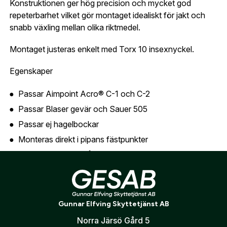
Konstruktionen ger hög precision och mycket god
översikt över dina beställningar och sparade
repeterbarhet vilket gör montaget idealiskt för jakt och
Land:
*
uppgifter.
snabb växling mellan olika riktmedel.
Är du en förening eller ett företag? Kontakta
Montaget justeras enkelt med Torx 10 insexnyckel.
oss så hjälper vi dig att skapa ett konto.
E-post:
*
(kommer bli ditt användarnamn)
Egenskaper
Skapa konto
Passar Aimpoint Acro® C-1 och C-2
Verifiera e-post:
*
Passar Blaser gevär och Sauer 505
Passar ej hagelbockar
Monteras direkt i pipans fästpunkter
Jag godkänner att mina personuppgifter behandlas enligt
Snabbfäste med två hävarmar
GESABs
personuppgiftspolicy
.
Repeterbart montage utan träfflägesförändring
Skicka
Låg och stabil konstruktion
Snabb montering och demontering
Gunnar Elfving Skyttetjänst AB
Hög precision och säker låsning
Norra Järsö Gård 5