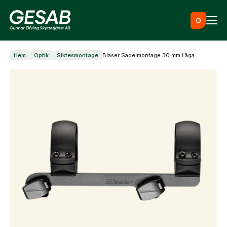
Hoppa till innehåll
0
Hem
Optik
Siktesmontage
Blaser Sadelmontage 30 mm Låga
Ammunition
Utrustning
Jaktkläder & skor
Måltavlor
Vapen