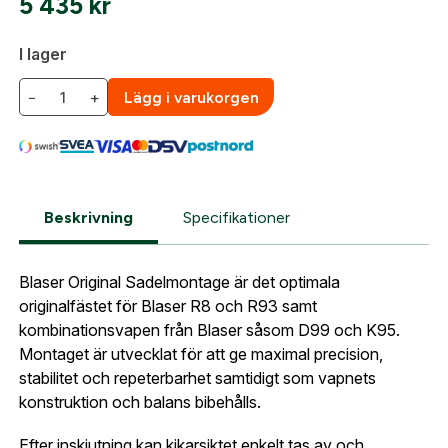
5 435
kr
När du är inloggad hanteras beställningen
automatiskt enligt dina inställningar.
I lager
Leverans & fakturaadress
Gatuadress:
*
−
+
Lägg i varukorgen
E-postadress:
*
Fyll i din e-post adress nedan så kontaktar vi dig
så fort den här produkten är tillbaka i vårt
sortiment.
Lösenord:
*
Blaser Sadelmontage 30 mm Låga
Beskrivning
Specifikationer
Postnummer:
*
E-post adress
Blaser Original Sadelmontage är det optimala
Glömt lösenord?
originalfästet för Blaser R8 och R93 samt
Ort:
*
kombinationsvapen från Blaser såsom D99 och K95.
Jag godkänner att mina uppgifter sparas enligt
Montaget är utvecklat för att ge maximal precision,
.
integritetspolicyn
stabilitet och repeterbarhet samtidigt som vapnets
Skapa konto och handla enklare
Telefon:
*
konstruktion och balans bibehålls.
Är du företag eller förening?
Med ett eget
Bevaka
konto hos oss får du snabbare utcheckning,
Efter inskjutning kan kikarsiktet enkelt tas av och