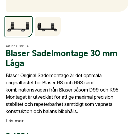
Optik
Mer
Art nr. 009194
Skapa konto
Blaser Sadelmontage 30 mm
Låga
Fyll i dina företags- eller föreningsuppgifter i
formuläret så återkommer vi till dig när kontot är
Mitt konto
Blaser Original Sadelmontage är det optimala
skapat. I vår FAQ hittar du svar på de vanligaste
Kontakta oss
originalfästet för Blaser R8 och R93 samt
frågorna gällande Mitt konto.
kombinationsvapen från Blaser såsom D99 och K95.
Montaget är utvecklat för att ge maximal precision,
Företag- eller Föreningsnamn:
*
stabilitet och repeterbarhet samtidigt som vapnets
Logga in
konstruktion och balans bibehålls.
Logga in för att handla med dina avtalspriser, smidig
Läs mer
fakturabetalning och tillgång till orderhistorik.
Org. nummer