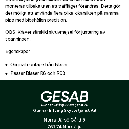
översikt över dina beställningar och sparade
monteras tillbaka utan att träffläget förändras. Detta gör
Land:
*
uppgifter.
det möjligt att använda flera olika kikarsikten på samma
pipa med bibehållen precision.
Är du en förening eller ett företag? Kontakta
oss så hjälper vi dig att skapa ett konto.
OBS: Kräver särskild skruvmejsel för justering av
E-post:
*
(kommer bli ditt användarnamn)
spänningen.
Skapa konto
Egenskaper
Verifiera e-post:
*
Originalmontage från Blaser
Passar Blaser R8 och R93
Passar även D99, K95 m.fl.
Jag godkänner att mina personuppgifter behandlas enligt
GESABs
personuppgiftspolicy
.
Mycket hög repeterbarhet
Bibehåller träffläge efter återmontering
Skicka
Snabb av- och påmontering
Gunnar Elfving Skyttetjänst AB
Diskret och låg profil
Norra Järsö Gård 5
Möjlighet att använda flera kikarsikten på samma pipa
761 74 Norrtälje