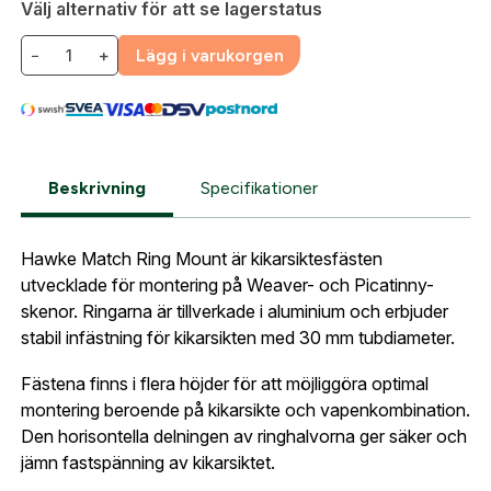
Välj alternativ för att se lagerstatus
Gatuadress:
*
E-postadress:
*
Fyll i din e-post adress nedan så kontaktar vi dig
−
+
Lägg i varukorgen
så fort den här produkten är tillbaka i vårt
sortiment.
Lösenord:
*
Hawke aluminiumringar för Weaver 30mm
Postnummer:
*
E-post adress
Beskrivning
Specifikationer
Glömt lösenord?
Ort:
*
Hawke Match Ring Mount är kikarsiktesfästen
utvecklade för montering på Weaver- och Picatinny-
Jag godkänner att mina uppgifter sparas enligt
skenor. Ringarna är tillverkade i aluminium och erbjuder
.
integritetspolicyn
Skapa konto och handla enklare
stabil infästning för kikarsikten med 30 mm tubdiameter.
Telefon:
*
Är du företag eller förening?
Med ett eget
Bevaka
Fästena finns i flera höjder för att möjliggöra optimal
konto hos oss får du snabbare utcheckning,
montering beroende på kikarsikte och vapenkombination.
översikt över dina beställningar och sparade
Den horisontella delningen av ringhalvorna ger säker och
Land:
*
uppgifter.
jämn fastspänning av kikarsiktet.