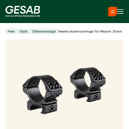
Hoppa till innehåll
0
Hem
Optik
Siktesmontage
Hawke aluminiumringar för Weaver 30mm
Ammunition
Utrustning
Jaktkläder & skor
Måltavlor
Vapen