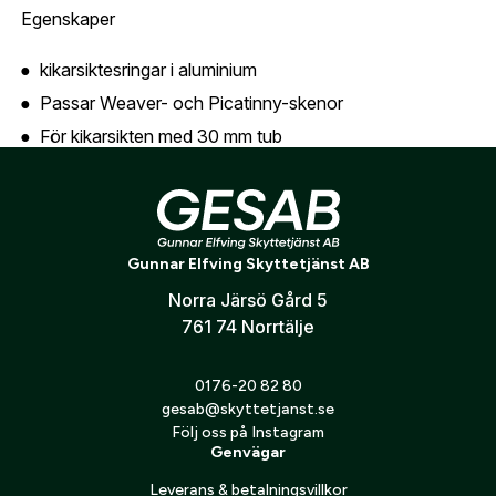
Är du en förening eller ett företag? Kontakta
Egenskaper
oss så hjälper vi dig att skapa ett konto.
E-post:
*
(kommer bli ditt användarnamn)
kikarsiktesringar i aluminium
Skapa konto
Passar Weaver- och Picatinny-skenor
Verifiera e-post:
*
För kikarsikten med 30 mm tub
Fast montering
Horisontell delning av ringhalvor
Jag godkänner att mina personuppgifter behandlas enligt
Låg vikt och robust konstruktion
GESABs
personuppgiftspolicy
.
Gunnar Elfving Skyttetjänst AB
Matt svart finish
Skicka
Norra Järsö Gård 5
10 års garanti
761 74 Norrtälje
0176-20 82 80
gesab@skyttetjanst.se
Följ oss på Instagram
Genvägar
Leverans & betalningsvillkor