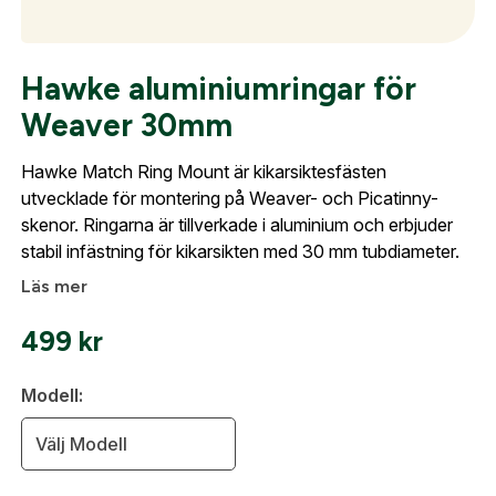
Optik
Hawke aluminiumringar för
Skapa konto
Weaver 30mm
Fyll i dina företags- eller föreningsuppgifter i
Mer
formuläret så återkommer vi till dig när kontot är
Hawke Match Ring Mount är kikarsiktesfästen
skapat. I vår FAQ hittar du svar på de vanligaste
utvecklade för montering på Weaver- och Picatinny-
frågorna gällande Mitt konto.
skenor. Ringarna är tillverkade i aluminium och erbjuder
stabil infästning för kikarsikten med 30 mm tubdiameter.
Mitt konto
Läs mer
Företag- eller Föreningsnamn:
*
Logga in
Kontakta oss
499
kr
Logga in för att handla med dina avtalspriser, smidig
fakturabetalning och tillgång till orderhistorik.
Org. nummer
Modell:
När du är inloggad hanteras beställningen
Välj Modell
automatiskt enligt dina inställningar.
Leverans & fakturaadress