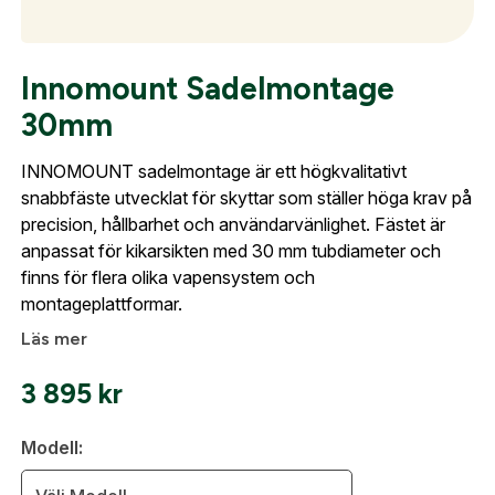
Optik
Innomount Sadelmontage
30mm
Mer
INNOMOUNT sadelmontage är ett högkvalitativt
snabbfäste utvecklat för skyttar som ställer höga krav på
precision, hållbarhet och användarvänlighet. Fästet är
anpassat för kikarsikten med 30 mm tubdiameter och
Mitt konto
finns för flera olika vapensystem och
Kontakta oss
montageplattformar.
Skapa konto
Läs mer
Fyll i dina företags- eller föreningsuppgifter i
formuläret så återkommer vi till dig när kontot är
3 895
kr
skapat. I vår FAQ hittar du svar på de vanligaste
frågorna gällande Mitt konto.
Modell: