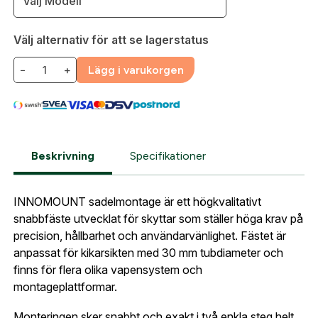
Välj Modell
Företag- eller Föreningsnamn:
*
Logga in
Välj alternativ för att se lagerstatus
Logga in för att handla med dina avtalspriser, smidig
fakturabetalning och tillgång till orderhistorik.
Org. nummer
−
+
Lägg i varukorgen
När du är inloggad hanteras beställningen
automatiskt enligt dina inställningar.
Leverans & fakturaadress
Gatuadress:
*
E-postadress:
*
Beskrivning
Specifikationer
Fyll i din e-post adress nedan så kontaktar vi dig
så fort den här produkten är tillbaka i vårt
INNOMOUNT sadelmontage är ett högkvalitativt
sortiment.
Lösenord:
*
snabbfäste utvecklat för skyttar som ställer höga krav på
Innomount Sadelmontage 30mm
precision, hållbarhet och användarvänlighet. Fästet är
Postnummer:
*
anpassat för kikarsikten med 30 mm tubdiameter och
E-post adress
finns för flera olika vapensystem och
Glömt lösenord?
montageplattformar.
Ort:
*
Monteringen sker snabbt och exakt i två enkla steg helt