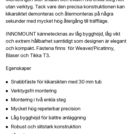
Jag godkänner att mina uppgifter sparas enligt
utan verktyg. Tack vare den precisa konstruktionen kan
.
integritetspolicyn
Skapa konto och handla enklare
kikarsiktet demonteras och återmonteras på några
Telefon:
*
sekunder med mycket hög återgång till träffläge.
Är du företag eller förening?
Med ett eget
Bevaka
konto hos oss får du snabbare utcheckning,
INNOMOUNT kännetecknas av låg bygghöjd, låg vikt
översikt över dina beställningar och sparade
och extrem hållbarhet samtidigt som designen är elegant
Land:
*
uppgifter.
och kompakt. Fästena finns för Weaver/Picatinny,
Blaser och Tikka T3.
Är du en förening eller ett företag? Kontakta
oss så hjälper vi dig att skapa ett konto.
Egenskaper
E-post:
*
(kommer bli ditt användarnamn)
Skapa konto
Snabbfäste för kikarsikten med 30 mm tub
Verktygsfri montering
Verifiera e-post:
*
Montering i två enkla steg
Mycket hög repeterbar precision
Låg bygghöjd för bättre anläggning
Jag godkänner att mina personuppgifter behandlas enligt
GESABs
personuppgiftspolicy
.
Robust och slitstark konstruktion