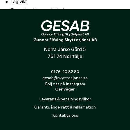
Låg vikt
Skicka
Elegant och kompakt design
Snabb demontering och återmontering
Passar jakt och sportskytte
Gunnar Elfving Skyttetjänst AB
Om du inte hittar rätt montage eller rätt höjd för ditt
kikarsikte är du alltid välkommen att kontakta oss så
Norra Järsö Gård 5
hjälper vi dig att hitta rätt lösning för just ditt vapen och
761 74 Norrtälje
din optik.
0176-20 82 80
gesab@skyttetjanst.se
Följ oss på Instagram
Genvägar
Leverans & betalningsvillkor
Garanti, ångerrätt & reklamation
Kontakta oss