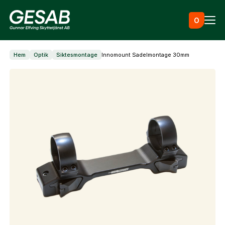
Hoppa till innehåll
0
Hem
Optik
Siktesmontage
Innomount Sadelmontage 30mm
Ammunition
Utrustning
Jaktkläder & skor
Måltavlor
Vapen