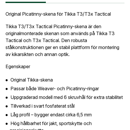
Fyll i din e-post adress nedan så kontaktar vi dig
så fort den här produkten är tillbaka i vårt
Original Picatinny-skena för Tikka T3/T3x Tactical
sortiment.
Lösenord:
*
Tikka T3/T3x Tactical Picatinny-skena är den
Picatinnyskena T3x, T3
Postnummer:
*
originalmonterade skenan som används på Tikka T3
E-post adress
Tactical och T3x Tactical. Den robusta
stålkonstruktionen ger en stabil plattform för montering
Glömt lösenord?
av kikarsikten och annan optik.
Ort:
*
Egenskaper
Jag godkänner att mina uppgifter sparas enligt
.
integritetspolicyn
Skapa konto och handla enklare
Original Tikka-skena
Telefon:
*
Är du företag eller förening?
Med ett eget
Bevaka
Passar både Weaver- och Picatinny-ringar
konto hos oss får du snabbare utcheckning,
Uppgraderad modell med 6 skruvhål för extra stabilitet
översikt över dina beställningar och sparade
Tillverkad i svart fosfaterat stål
Land:
*
uppgifter.
Låg profil – bygger endast cirka 6,5 mm
Är du en förening eller ett företag? Kontakta
Hög hållbarhet för jakt, sportskytte och
oss så hjälper vi dig att skapa ett konto.