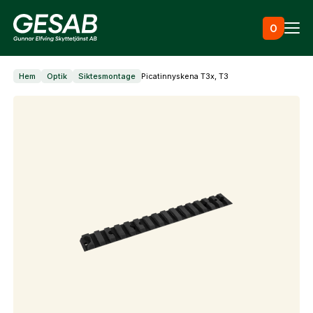
Hoppa till innehåll
0
Hem
Optik
Siktesmontage
Picatinnyskena T3x, T3
Ammunition
Utrustning
Jaktkläder & skor
Måltavlor
Vapen