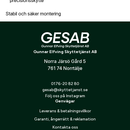
precisionsskytte
E-post:
*
(kommer bli ditt användarnamn)
Skapa konto
Stabil och säker montering
Verifiera e-post:
*
Den uppgraderade konstruktionen med sex
infästningspunkter ger en mycket stabil montering och
säkerställer att optiken håller sin position även vid
intensiv användning. Skenan är kompatibel med både
Jag godkänner att mina personuppgifter behandlas enligt
Gunnar Elfving Skyttetjänst AB
Weaver- och Picatinny-montage, vilket ger stor flexibilitet
GESABs
personuppgiftspolicy
.
vid val av kikarsiktesringar.
Norra Järsö Gård 5
Skicka
761 74 Norrtälje
0176-20 82 80
gesab@skyttetjanst.se
Följ oss på Instagram
Genvägar
Leverans & betalningsvillkor
Garanti, ångerrätt & reklamation
Kontakta oss