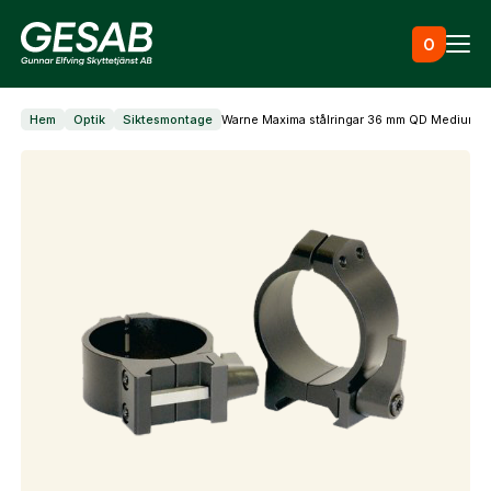
Hoppa till innehåll
0
Hem
Optik
Siktesmontage
Warne Maxima stålringar 36 mm QD Medium w
Ammunition
Utrustning
Jaktkläder & skor
Måltavlor
Vapen