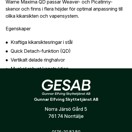
Land:
*
Warne Maxima QD passar Weaver- och Picatinny-
uppgifter.
skenor och finns i flera höjder för optimal anpassning till
olika kikarsikten och vapensystem.
Är du en förening eller ett företag? Kontakta
oss så hjälper vi dig att skapa ett konto.
E-post:
*
Egenskaper
(kommer bli ditt användarnamn)
Skapa konto
Kraftiga kikarsiktesringar i stål
Quick Detach-funktion (QD)
Verifiera e-post:
*
Vertikalt delade ringhalvor
Mycket robust konstruktion
Hög precision och stabilitet
Jag godkänner att mina personuppgifter behandlas enligt
GESABs
personuppgiftspolicy
.
Snabb av- och påmontering
Skicka
Passar Weaver- och Picatinny-skenor
Gunnar Elfving Skyttetjänst AB
Tillverkade i USA
Norra Järsö Gård 5
Livstidsgaranti
761 74 Norrtälje
0176-20 82 80