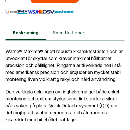
automatiskt enligt dina inställningar.
Leverans & fakturaadress
Gatuadress:
*
E-postadress:
*
Fyll i din e-post adress nedan så kontaktar vi dig
så fort den här produkten är tillbaka i vårt
Beskrivning
Specifikationer
sortiment.
Lösenord:
*
Warne Maxima stålringar 36 mm QD
Warne® Maxima® är ett robusta kikarsiktesfästen och är
Medium weaver
utvecklat för skyttar som kräver maximal hållbarhet,
Postnummer:
*
precision och pålitlighet. Ringarna är tillverkade helt i stål
E-post adress
med amerikansk precision och erbjuder en mycket stabil
Glömt lösenord?
montering även vid kraftig rekyl och hård användning.
Ort:
*
Den vertikala delningen av ringhalvorna ger både enkel
Jag godkänner att mina uppgifter sparas enligt
montering och extrem styrka samtidigt som kikarsiktet
.
Skapa konto och handla enklare
integritetspolicyn
hålls säkert på plats. Quick Detach-systemet (QD) gör
Telefon:
*
Är du företag eller förening?
Med ett eget
det möjligt att snabbt demontera och återmontera
Bevaka
konto hos oss får du snabbare utcheckning,
kikarsiktet med bibehållet träffläge.
översikt över dina beställningar och sparade