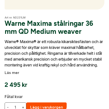
Optik
Art nr. ND231LM
Warne Maxima stålringar 36
mm QD Medium weaver
Skapa konto
Mer
Warne® Maxima® är ett robusta kikarsiktesfästen och är
Fyll i dina företags- eller föreningsuppgifter i
utvecklat för skyttar som kräver maximal hållbarhet,
formuläret så återkommer vi till dig när kontot är
precision och pålitlighet. Ringarna är tillverkade helt i stål
skapat. I vår FAQ hittar du svar på de vanligaste
Mitt konto
med amerikansk precision och erbjuder en mycket stabil
frågorna gällande Mitt konto.
montering även vid kraftig rekyl och hård användning.
Kontakta oss
Läs mer
Företag- eller Föreningsnamn:
*
Logga in
2 495
kr
Logga in för att handla med dina avtalspriser, smidig
fakturabetalning och tillgång till orderhistorik.
Fåtal kvar
Org. nummer
−
+
Lägg i varukorgen
När du är inloggad hanteras beställningen