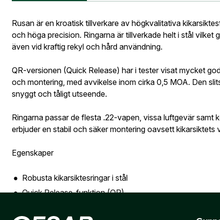
Information vid köp av vapen
Vapen
Postnumme
Rusan är en kroatisk tillverkare av högkvalitativa kikarsikt
och höga precision. Ringarna är tillverkade helt i stål vilket
även vid kraftig rekyl och hård användning.
Jag godkän
Skapa kon
QR-versionen (Quick Release) har i tester visat mycket god 
Telefon:
*
Bevak
och montering, med avvikelse inom cirka 0,5 MOA. Den slit
Är du företa
snyggt och tåligt utseende.
utcheckning,
Ringarna passar de flesta .22-vapen, vissa luftgevär sam
E-post:
*
(ko
Är du en före
erbjuder en stabil och säker montering oavsett kikarsiktets vi
Egenskaper
Jag godkänn
Robusta kikarsiktesringar i stål
Quick Release-funktion (QR)
Skicka
Mycket god återgång till träffläge