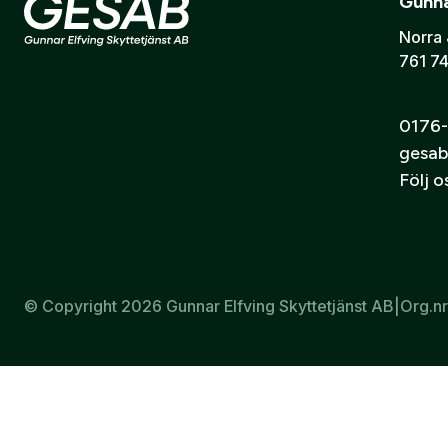
Gunna
Passar 11 mm laxspår
Stabil och pålitlig konstruktion
Norra 
761 74
Slitstark ytbehandling
Passar .22-vapen, luftgevär och kombivapen
Tillverkade i Kroatien
0176-
gesab
Följ 
© Copyright 2026 Gunnar Elfving Skyttetjänst AB
|
Org.n