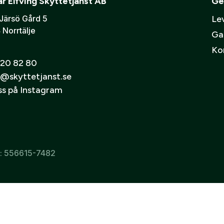
r Elfving Skyttetjänst AB
Ge
Järsö Gård 5
Lev
 Norrtälje
Ga
Ko
20 82 80
@skyttetjanst.se
oss på Instagram
r: 556615-7482