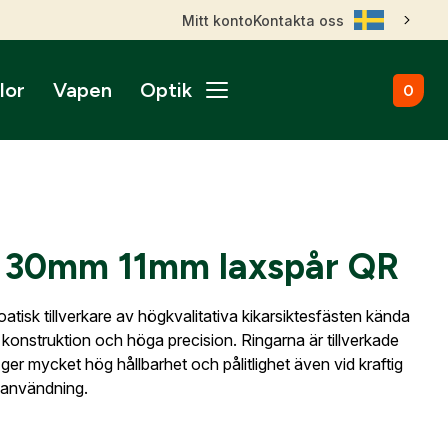
Mitt konto
Kontakta oss
lor
Vapen
Optik
0
ål
broms
nktsikten
märken
Kulammunition
Skytteutrustning
Accessoarer
gnade vapen
roptik
ans & betalningsvillkor
Startvapen
Stövlar & Kängor
gurer
Sportskyttebälten
rer
Hölster
ikare
ss
ade Kulgevär
 30mm 11mm laxspår QR
nsfigurer
Magasinsfickor
ade Hagelgevär
smontage
djurfigurer
Tillbehör & Reservdelar
ade Kombinationsgevär
atisk tillverkare av högkvalitativa kikarsiktesfästen kända
Hörselskydd
ade Pipor & Slutstycken
 konstruktion och höga precision. Ringarna är tillverkade
stavlor
Säkerhetsproppar
ade Pistoler
et ger mycket hög hållbarhet och pålitlighet även vid kraftig
ra mål
Patronaskar
Outlet
Outlet
ade Revolvrar
 användning.
Väskor
appar & Dispenser
ade Tävlingsgevär
ort & Skyltar