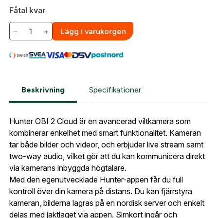
Leverans & fakturaadress
Fåtal kvar
Gatuadress:
*
E-postadress:
*
−
+
Lägg i varukorgen
Fyll i din e-post adress nedan så kontaktar vi dig
så fort den här produkten är tillbaka i vårt
sortiment.
Lösenord:
*
Hunter OBI 2 Cloud
Postnummer:
*
Beskrivning
Specifikationer
E-post adress
Glömt lösenord?
Hunter OBI 2 Cloud är en avancerad viltkamera som
Ort:
*
kombinerar enkelhet med smart funktionalitet. Kameran
Jag godkänner att mina uppgifter sparas enligt
tar både bilder och videor, och erbjuder live stream samt
.
two-way audio, vilket gör att du kan kommunicera direkt
integritetspolicyn
Skapa konto och handla enklare
via kamerans inbyggda högtalare.
Telefon:
*
Är du företag eller förening?
Med ett eget
Med den egenutvecklade Hunter-appen får du full
Bevaka
konto hos oss får du snabbare utcheckning,
kontroll över din kamera på distans. Du kan fjärrstyra
översikt över dina beställningar och sparade
kameran, bilderna lagras på en nordisk server och enkelt
Land:
*
uppgifter.
delas med jaktlaget via appen. Simkort ingår och