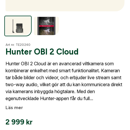
Optik
Skapa konto
Mer
Art nr. TE20240
Fyll i dina företags- eller föreningsuppgifter i
Hunter OBI 2 Cloud
formuläret så återkommer vi till dig när kontot är
skapat. I vår FAQ hittar du svar på de vanligaste
Hunter OBI 2 Cloud är en avancerad viltkamera som
frågorna gällande Mitt konto.
Mitt konto
kombinerar enkelhet med smart funktionalitet. Kameran
tar både bilder och videor, och erbjuder live stream samt
Kontakta oss
two-way audio, vilket gör att du kan kommunicera direkt
Företag- eller Föreningsnamn:
*
Logga in
via kamerans inbyggda högtalare. Med den
egenutvecklade Hunter-appen får du full...
Logga in för att handla med dina avtalspriser, smidig
Läs mer
fakturabetalning och tillgång till orderhistorik.
Org. nummer
2 999
kr
När du är inloggad hanteras beställningen
automatiskt enligt dina inställningar.