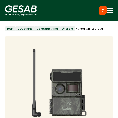
Hoppa till innehåll
0
Hem
Utrustning
Jaktutrustning
Åteljakt
Hunter OBI 2 Cloud
Ammunition
Utrustning
Jaktkläder & skor
Måltavlor
Vapen