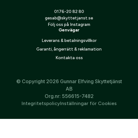
Jag godkänner att mina personuppgifter behandlas enligt
0176-20 82 80
GESABs
personuppgiftspolicy
.
gesab@skyttetjanst.se
Följ oss på Instagram
Skicka
Genvägar
Leverans & betalningsvillkor
Garanti, ångerrätt & reklamation
Kontakta oss
© Copyright 2026 Gunnar Elfving Skyttetjänst
AB
Org.nr: 556615-7482
Integritetspolicy
Inställningar för Cookies