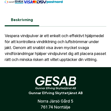
Glömt lösenord?
Ort:
*
Beskrivning
Jag godkänner att mina uppgifter sparas enligt
.
integritetspolicyn
Skapa konto och handla enklare
Vespera vindpulver är ett enkelt och effektivt hjälpmedel
Telefon:
*
Är du företag eller förening?
Med ett eget
Bevaka
för att kontrollera vindriktning och luftströmmar under
konto hos oss får du snabbare utcheckning,
jakt. Genom att snabbt visa även mycket svaga
översikt över dina beställningar och sparade
vindförändringar hjälper vindpulvret dig att placera passet
Land:
*
uppgifter.
rätt och minska risken att viltet upptäcker din vittring.
Är du en förening eller ett företag? Kontakta
Det finfördelade pulvret ger en tydlig och lättavläst
oss så hjälper vi dig att skapa ett konto.
vindindikering och fungerar utmärkt vid smygjakt, vakjakt
E-post:
*
(kommer bli ditt användarnamn)
och lockjakt. Den smidiga förpackningen får enkelt plats i
Skapa konto
fickan eller ryggsäcken och är alltid redo när du behöver
Gunnar Elfving Skyttetjänst AB
kontrollera vinden
Verifiera e-post:
*
Norra Järsö Gård 5
761 74 Norrtälje