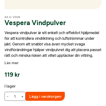
skapat. I vår FAQ hittar du svar på de vanligaste
frågorna gällande Mitt konto.
Optik
Art nr. V008
Vespera Vindpulver
Företag- eller Föreningsnamn:
*
Logga in
Vespera vindpulver är ett enkelt och effektivt hjälpmedel
Logga in för att handla med dina avtalspriser, smidig
Mer
för att kontrollera vindriktning och luftströmmar under
fakturabetalning och tillgång till orderhistorik.
Org. nummer
jakt. Genom att snabbt visa även mycket svaga
vindförändringar hjälper vindpulvret dig att placera passet
När du är inloggad hanteras beställningen
rätt och minska risken att viltet upptäcker din vittring.
automatiskt enligt dina inställningar.
Mitt konto
Leverans & fakturaadress
Läs mer
Kontakta oss
Gatuadress:
*
E-postadress:
*
119
kr
Fyll i din e-post adress nedan så kontaktar vi dig
så fort den här produkten är tillbaka i vårt
I lager
sortiment.
Lösenord:
*
Vespera Vindpulver
−
+
Lägg i varukorgen
Postnummer:
*
E-post adress