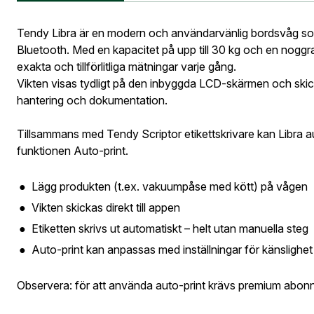
är skapat. I vår
Information vid köp av vapen
Logga i
Vapen
Tendy Libra är en modern och användarvänlig bordsvåg som
Bluetooth. Med en kapacitet på upp till 30 kg och en noggran
Logga in för att
Företag- el
exakta och tillförlitliga mätningar varje gång.
orderhistorik.
Vikten visas tydligt på den inbyggda LCD-skärmen och skicka
hantering och dokumentation.
När du är inlogg
Leverans
Tillsammans med Tendy Scriptor etikettskrivare kan Libra au
Fyll i din
Gatuadress
funktionen Auto-print.
E-postadre
tillbaka i 
Lägg produkten (t.ex. vakuumpåse med kött) på vågen
Tendy 
Vikten skickas direkt till appen
E-post ad
Etiketten skrivs ut automatiskt – helt utan manuella steg
Auto-print kan anpassas med inställningar för känslighet 
Postnumme
Observera: för att använda auto-print krävs premium abo
Jag godkän