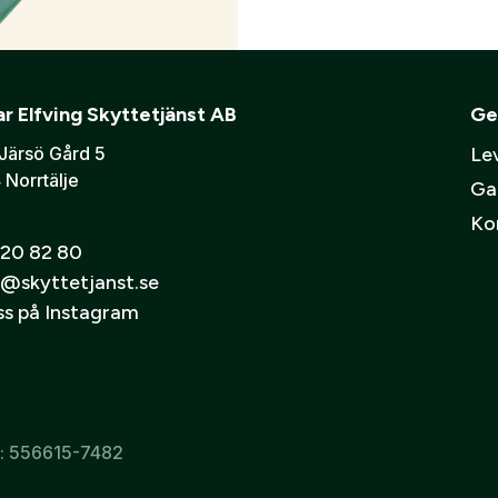
r Elfving Skyttetjänst AB
Ge
Järsö Gård 5
Lev
 Norrtälje
Ga
Ko
20 82 80
@skyttetjanst.se
oss på Instagram
r: 556615-7482