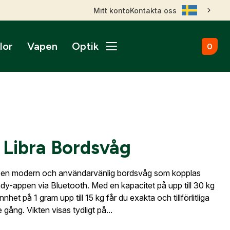
Mitt konto
Kontakta oss
lor
Vapen
Optik
0
ål
broms
nktsikten
märken
Kulammunition
Skytteutrustning
Accessoarer
gnade vapen
roptik
ans & betalningsvillkor
Startvapen
Stövlar & Kängor
gurer
Sportskyttebälten
rer
Hölster
ikare
ss
ade Kulgevär
nsfigurer
Magasinsfickor
 Libra Bordsvåg
ade Hagelgevär
smontage
djurfigurer
Tillbehör & Reservdelar
ade Kombinationsgevär
Hörselskydd
ade Pipor & Slutstycken
r en modern och användarvänlig bordsvåg som kopplas
stavlor
Säkerhetsproppar
ade Pistoler
endy-appen via Bluetooth. Med en kapacitet på upp till 30 kg
ra mål
Patronaskar
Outlet
Outlet
het på 1 gram upp till 15 kg får du exakta och tillförlitliga
ade Revolvrar
Väskor
 gång. Vikten visas tydligt på...
appar & Dispenser
ade Tävlingsgevär
ort & Skyltar