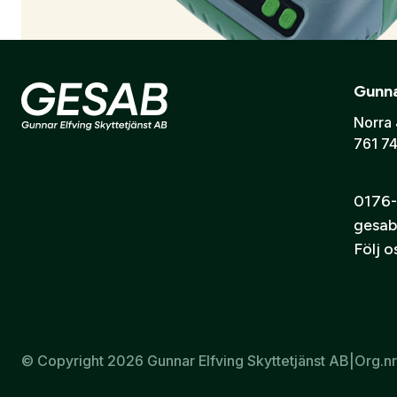
Gunna
Norra 
761 74
0176-
gesab
Följ 
Tendy Scriptor etikettskrivare
1 499
kr
© Copyright 2026 Gunnar Elfving Skyttetjänst AB
|
Org.n