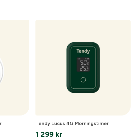
are
pa ett konto.
Skapa konto
spolicy
.
r
Tendy Lucus 4G Mörningstimer
1 299
kr