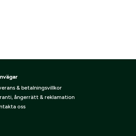
ämpare
are
pa ett konto.
Skapa konto
spolicy
.
nvägar
erans & betalningsvillkor
ranti, ångerrätt & reklamation
ntakta oss