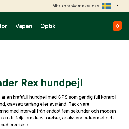
Mitt konto
Kontakta oss
lor
Vapen
Optik
0
ål
broms
nktsikten
märken
Kulammunition
Skytteutrustning
Accessoarer
gnade vapen
roptik
ans & betalningsvillkor
Startvapen
Stövlar & Kängor
gurer
Sportskyttebälten
rer
Hölster
ikare
ss
ade Kulgevär
nsfigurer
Magasinsfickor
nder Rex hundpejl
ade Hagelgevär
smontage
djurfigurer
Tillbehör & Reservdelar
ade Kombinationsgevär
Hörselskydd
ade Pipor & Slutstycken
är en kraftfull hundpejl med GPS som ger dig full kontroll
stavlor
Säkerhetsproppar
ade Pistoler
nd, oavsett terräng eller avstånd. Tack vare
ra mål
Patronaskar
Outlet
Outlet
ering med intervall från endast fem sekunder och modern
ade Revolvrar
Väskor
kan du följa hundens rörelser, analysera beteendet och
appar & Dispenser
ade Tävlingsgevär
 med precision.
ort & Skyltar
ll dig när kontot