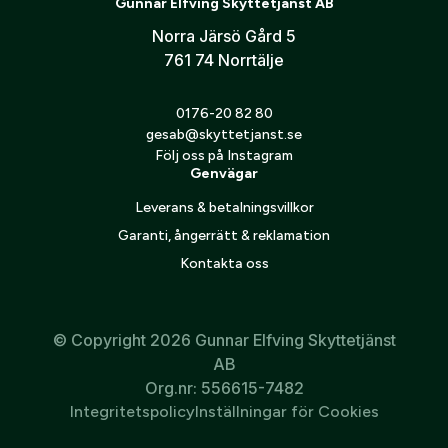
Gunnar Elfving Skyttetjänst AB
7 cm bred – halsomkrets 55 cm
Norra Järsö Gård 5
761 74 Norrtälje
Jag godkänner att mina personuppgifter behandlas enligt
GESABs
personuppgiftspolicy
.
0176-20 82 80
Skicka
gesab@skyttetjanst.se
Följ oss på Instagram
Genvägar
Leverans & betalningsvillkor
Garanti, ångerrätt & reklamation
Kontakta oss
© Copyright 2026 Gunnar Elfving Skyttetjänst
AB
Org.nr: 556615-7482
Integritetspolicy
Inställningar för Cookies