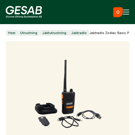
Hoppa till innehåll
0
Hem
Utrustning
Jaktutrustning
Jaktradio
Jaktradio Zodiac Basic Pro 
Ammunition
Utrustning
Jaktkläder & skor
Måltavlor
Vapen