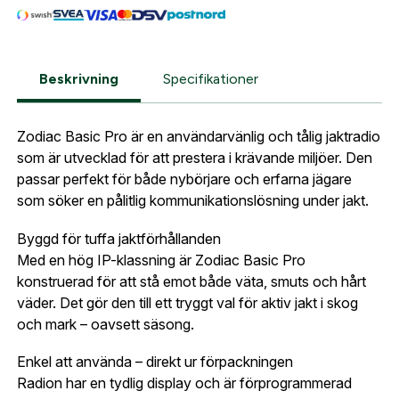
automatiskt enligt dina inställningar.
Leverans & fakturaadress
Gatuadress:
*
E-postadress:
*
Fyll i din e-post adress nedan så kontaktar vi dig
Beskrivning
Specifikationer
så fort den här produkten är tillbaka i vårt
sortiment.
Lösenord:
*
Zodiac Basic Pro är en användarvänlig och tålig jaktradio
Jaktradio Zodiac Basic Pro 155 Komplett
som är utvecklad för att prestera i krävande miljöer. Den
Postnummer:
*
passar perfekt för både nybörjare och erfarna jägare
E-post adress
som söker en pålitlig kommunikationslösning under jakt.
Glömt lösenord?
Byggd för tuffa jaktförhållanden
Ort:
*
Med en hög IP-klassning är Zodiac Basic Pro
Jag godkänner att mina uppgifter sparas enligt
konstruerad för att stå emot både väta, smuts och hårt
.
integritetspolicyn
väder. Det gör den till ett tryggt val för aktiv jakt i skog
Skapa konto och handla enklare
Telefon:
*
och mark – oavsett säsong.
Är du företag eller förening?
Med ett eget
Bevaka
konto hos oss får du snabbare utcheckning,
Enkel att använda – direkt ur förpackningen
översikt över dina beställningar och sparade
Radion har en tydlig display och är förprogrammerad
Land:
*