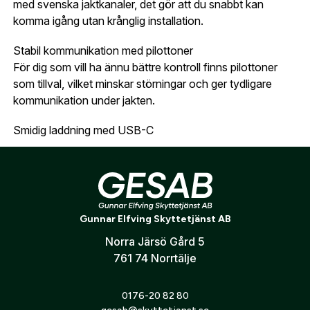
uppgifter.
med svenska jaktkanaler, det gör att du snabbt kan
komma igång utan krånglig installation.
Är du en förening eller ett företag? Kontakta
oss så hjälper vi dig att skapa ett konto.
Stabil kommunikation med pilottoner
E-post:
*
(kommer bli ditt användarnamn)
För dig som vill ha ännu bättre kontroll finns pilottoner
Skapa konto
som tillval, vilket minskar störningar och ger tydligare
kommunikation under jakten.
Verifiera e-post:
*
Smidig laddning med USB-C
Zodiac Basic Pro erbjuder flexibel laddning:
Jag godkänner att mina personuppgifter behandlas enligt
Ladda direkt i radion via USB-C
GESABs
personuppgiftspolicy
.
Använd bordsladdare för snabb och enkel uppladdning
Skicka
Gunnar Elfving Skyttetjänst AB
Perfekt när du behöver en jaktradio som alltid är redo
Norra Järsö Gård 5
inför nästa pass.
761 74 Norrtälje
0176-20 82 80