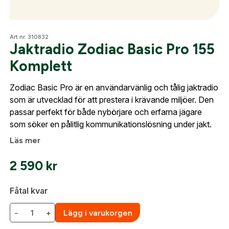
Optik
Art nr. 310832
Jaktradio Zodiac Basic Pro 155
Komplett
Skapa konto
Mer
Zodiac Basic Pro är en användarvänlig och tålig jaktradio
Fyll i dina företags- eller föreningsuppgifter i
som är utvecklad för att prestera i krävande miljöer. Den
formuläret så återkommer vi till dig när kontot är
passar perfekt för både nybörjare och erfarna jägare
skapat. I vår FAQ hittar du svar på de vanligaste
Mitt konto
som söker en pålitlig kommunikationslösning under jakt.
frågorna gällande Mitt konto.
Kontakta oss
Läs mer
Företag- eller Föreningsnamn:
*
Logga in
2 590
kr
Logga in för att handla med dina avtalspriser, smidig
Fåtal kvar
fakturabetalning och tillgång till orderhistorik.
Org. nummer
−
+
Lägg i varukorgen
När du är inloggad hanteras beställningen