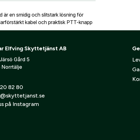
 översikt över dina beställningar och sparade uppgifter.
skåp
Ljudd
 är en smidig och slitstark lösning för
Verifiera e-post:
*
mmer bli ditt användarnamn)
larförstärkt kabel och praktisk PTT-knapp
ning eller ett företag? Kontakta oss så hjälper vi dig att ska
r Elfving Skyttetjänst AB
Ge
er att mina personuppgifter behandlas enligt GESABs
personuppgift
Järsö Gård 5
Lev
 Norrtälje
Ga
Ko
20 82 80
@skyttetjanst.se
oss på Instagram