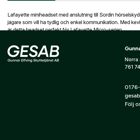
utcheckning,
Information vid köp av vapen
Vapen
Lafayette miniheadset med anslutning till Sordin hörselskydd
E-post:
*
(ko
jägare som vill ha tydlig och enkel kommunikation. Med kev
Är du en före
är detta headset perfekt för Lafayette Micro-serien.
Kompatibel med
Gunna
Jag godkänn
Norra 
Lafayette Micro 4
761 74
Skicka
Lafayette Micro 5
0176-
gesab
Följ 