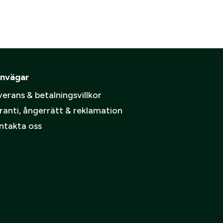
ämpare
pa ett konto.
Skapa konto
nvägar
spolicy
.
erans & betalningsvillkor
ranti, ångerrätt & reklamation
ntakta oss