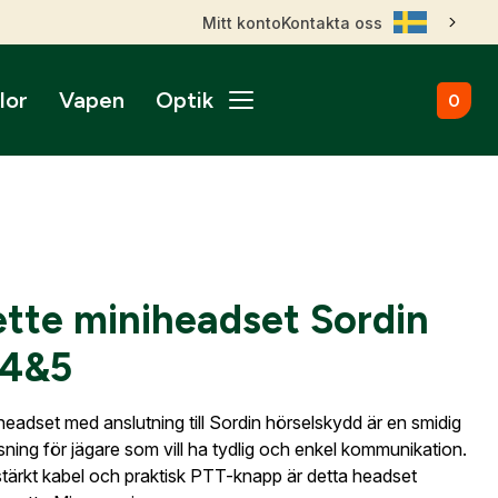
Mitt konto
Kontakta oss
lor
Vapen
Optik
0
ål
broms
nktsikten
märken
Kulammunition
Skytteutrustning
Accessoarer
gnade vapen
roptik
ans & betalningsvillkor
Startvapen
Stövlar & Kängor
gurer
Sportskyttebälten
rer
Hölster
ikare
ss
ade Kulgevär
nsfigurer
Magasinsfickor
tte miniheadset Sordin
ade Hagelgevär
smontage
djurfigurer
Tillbehör & Reservdelar
ade Kombinationsgevär
 4&5
Hörselskydd
ade Pipor & Slutstycken
stavlor
Säkerhetsproppar
ade Pistoler
headset med anslutning till Sordin hörselskydd är en smidig
ra mål
Patronaskar
Outlet
Outlet
ade Revolvrar
ll dig när kontot
ösning för jägare som vill ha tydlig och enkel kommunikation.
Väskor
appar & Dispenser
ade Tävlingsgevär
nto.
tärkt kabel och praktisk PTT-knapp är detta headset
ort & Skyltar