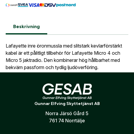
Glömt lösenord?
Ort:
*
Jag godkänner att mina uppgifter sparas enligt
Beskrivning
.
Skapa konto och handla enklare
integritetspolicyn
Telefon:
*
Är du företag eller förening?
Med ett eget
Lafayette inre öronmussla med slitstark kevlarförstärkt
Bevaka
konto hos oss får du snabbare utcheckning,
kabel är ett pålitligt tillbehör för Lafayette Micro 4 och
översikt över dina beställningar och sparade
Micro 5 jaktradio. Den kombinerar hög hållbarhet med
Land:
*
uppgifter.
bekväm passform och tydlig ljudöverföring.
Är du en förening eller ett företag? Kontakta
Kompatibel med
oss så hjälper vi dig att skapa ett konto.
E-post:
*
(kommer bli ditt användarnamn)
Lafayette Micro 4
Skapa konto
Lafayette Micro 5
Gunnar Elfving Skyttetjänst AB
Norra Järsö Gård 5
Verifiera e-post:
*
761 74 Norrtälje