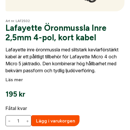
frågorna gällande Mitt konto.
Optik
Företag- eller Föreningsnamn:
*
Art nr. LAF2502
Logga in
Lafayette Öronmussla Inre
2,5mm 4-pol, kort kabel
Logga in för att handla med dina avtalspriser, smidig
Mer
fakturabetalning och tillgång till orderhistorik.
Org. nummer
Lafayette inre öronmussla med slitstark kevlarförstärkt
kabel är ett pålitligt tillbehör för Lafayette Micro 4 och
När du är inloggad hanteras beställningen
Micro 5 jaktradio. Den kombinerar hög hållbarhet med
automatiskt enligt dina inställningar.
Mitt konto
bekväm passform och tydlig ljudöverföring.
Leverans & fakturaadress
Gatuadress:
*
Kontakta oss
Läs mer
E-postadress:
*
Fyll i din e-post adress nedan så kontaktar vi dig
så fort den här produkten är tillbaka i vårt
195
kr
sortiment.
Lösenord:
*
Fåtal kvar
Lafayette Öronmussla Inre 2,5mm 4-pol,
kort kabel
Postnummer:
*
−
+
Lägg i varukorgen
E-post adress