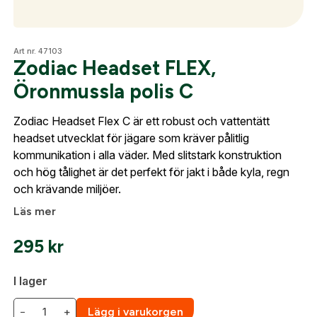
Skapa konto
Fyll i dina företags- eller föreningsuppgifter i
Optik
Art nr. 47103
formuläret så återkommer vi till dig när kontot är
Zodiac Headset FLEX,
skapat. I vår FAQ hittar du svar på de vanligaste
Öronmussla polis C
frågorna gällande Mitt konto.
Mer
Zodiac Headset Flex C är ett robust och vattentätt
Företag- eller Föreningsnamn:
*
Logga in
headset utvecklat för jägare som kräver pålitlig
kommunikation i alla väder. Med slitstark konstruktion
Logga in för att handla med dina avtalspriser, smidig
Mitt konto
och hög tålighet är det perfekt för jakt i både kyla, regn
fakturabetalning och tillgång till orderhistorik.
och krävande miljöer.
Org. nummer
Kontakta oss
Läs mer
När du är inloggad hanteras beställningen
automatiskt enligt dina inställningar.
295
kr
Leverans & fakturaadress
Gatuadress:
*
E-postadress:
*
I lager
Fyll i din e-post adress nedan så kontaktar vi dig
så fort den här produkten är tillbaka i vårt
−
+
Lägg i varukorgen