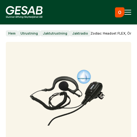
Hoppa till innehåll
0
Hem
Utrustning
Jaktutrustning
Jaktradio
Zodiac Headset FLEX, Öronm
Ammunition
Utrustning
Jaktkläder & skor
Måltavlor
Vapen