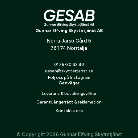
Zodiac Headset Flex C är designat för att klara
Verifiera e-post:
*
Extrem kyla
Regn och fukt
Gunnar Elfving Skyttetjänst AB
Slitage vid aktiv jakt
Norra Järsö Gård 5
Jag godkänner att mina personuppgifter behandlas enligt
GESABs
personuppgiftspolicy
.
761 74 Norrtälje
Skicka
0176-20 82 80
gesab@skyttetjanst.se
Följ oss på Instagram
Genvägar
Leverans & betalningsvillkor
Garanti, ångerrätt & reklamation
Kontakta oss
© Copyright 2026 Gunnar Elfving Skyttetjänst