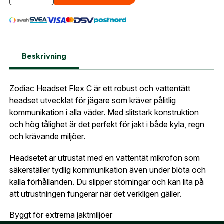
sortiment.
Lösenord:
*
Zodiac Headset FLEX, Öronmussla polis C
Postnummer:
*
E-post adress
Beskrivning
Glömt lösenord?
Ort:
*
Zodiac Headset Flex C är ett robust och vattentätt
Jag godkänner att mina uppgifter sparas enligt
headset utvecklat för jägare som kräver pålitlig
.
integritetspolicyn
Skapa konto och handla enklare
kommunikation i alla väder. Med slitstark konstruktion
Telefon:
*
och hög tålighet är det perfekt för jakt i både kyla, regn
Är du företag eller förening?
Med ett eget
Bevaka
och krävande miljöer.
konto hos oss får du snabbare utcheckning,
översikt över dina beställningar och sparade
Headsetet är utrustat med en vattentät mikrofon som
Land:
*
uppgifter.
säkerställer tydlig kommunikation även under blöta och
kalla förhållanden. Du slipper störningar och kan lita på
Är du en förening eller ett företag? Kontakta
att utrustningen fungerar när det verkligen gäller.
oss så hjälper vi dig att skapa ett konto.
E-post:
*
(kommer bli ditt användarnamn)
Byggt för extrema jaktmiljöer
Skapa konto