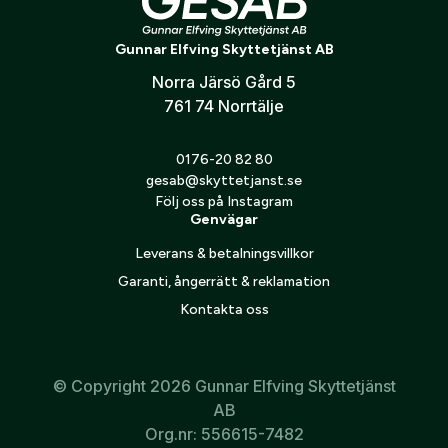
Zodiac Extreme
Verifiera e-post:
*
Lafayette Micro 4
Gunnar Elfving Skyttetjänst AB
Lafayette Micro 5
Norra Järsö Gård 5
Jag godkänner att mina personuppgifter behandlas enligt
761 74 Norrtälje
GESABs
personuppgiftspolicy
.
Skicka
0176-20 82 80
gesab@skyttetjanst.se
Följ oss på Instagram
Genvägar
Leverans & betalningsvillkor
Garanti, ångerrätt & reklamation
Kontakta oss
© Copyright 2026 Gunnar Elfving Skyttetjänst
AB
Org.nr: 556615-7482