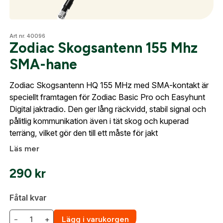
Fyll i dina företags- eller föreningsuppgifter i
formuläret så återkommer vi till dig när kontot är
Optik
skapat. I vår FAQ hittar du svar på de vanligaste
Art nr. 40096
Zodiac Skogsantenn 155 Mhz
frågorna gällande Mitt konto.
SMA-hane
Mer
Företag- eller Föreningsnamn:
*
Logga in
Zodiac Skogsantenn HQ 155 MHz med SMA-kontakt är
speciellt framtagen för Zodiac Basic Pro och Easyhunt
Logga in för att handla med dina avtalspriser, smidig
Digital jaktradio. Den ger lång räckvidd, stabil signal och
fakturabetalning och tillgång till orderhistorik.
Mitt konto
Org. nummer
pålitlig kommunikation även i tät skog och kuperad
terräng, vilket gör den till ett måste för jakt
Kontakta oss
När du är inloggad hanteras beställningen
Läs mer
automatiskt enligt dina inställningar.
Leverans & fakturaadress
290
kr
Gatuadress:
*
E-postadress:
*
Fyll i din e-post adress nedan så kontaktar vi dig
Fåtal kvar
så fort den här produkten är tillbaka i vårt
sortiment.
−
+
Lägg i varukorgen