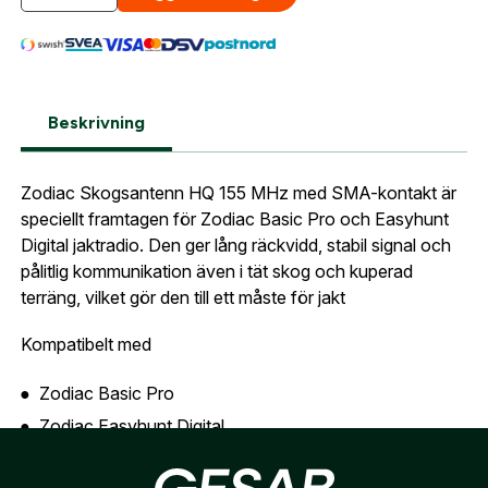
Lösenord:
*
Zodiac Skogsantenn 155 Mhz SMA-hane
Postnummer:
*
E-post adress
Glömt lösenord?
Beskrivning
Ort:
*
Jag godkänner att mina uppgifter sparas enligt
Zodiac Skogsantenn HQ 155 MHz med SMA-kontakt är
.
integritetspolicyn
Skapa konto och handla enklare
speciellt framtagen för Zodiac Basic Pro och Easyhunt
Telefon:
*
Digital jaktradio. Den ger lång räckvidd, stabil signal och
Är du företag eller förening?
Med ett eget
Bevaka
pålitlig kommunikation även i tät skog och kuperad
konto hos oss får du snabbare utcheckning,
terräng, vilket gör den till ett måste för jakt
översikt över dina beställningar och sparade
Land:
*
uppgifter.
Kompatibelt med
Är du en förening eller ett företag? Kontakta
Zodiac Basic Pro
oss så hjälper vi dig att skapa ett konto.
E-post:
*
(kommer bli ditt användarnamn)
Zodiac Easyhunt Digital
Skapa konto
Zodiac easyHUNT II