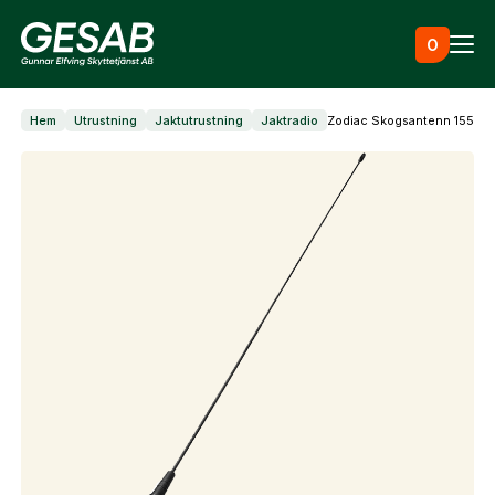
Hoppa till innehåll
0
Hem
Utrustning
Jaktutrustning
Jaktradio
Zodiac Skogsantenn 155 M
Ammunition
Utrustning
Jaktkläder & skor
Måltavlor
Skapa konto
Vapen