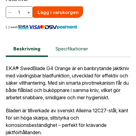
När du är inloggad hanteras beställningen
automatiskt enligt dina inställningar.
−
+
Lägg i varukorgen
Leverans & fakturaadress
Gatuadress:
*
E-postadress:
*
Fyll i din e-post adress nedan så kontaktar vi dig
så fort den här produkten är tillbaka i vårt
Beskrivning
Specifikationer
sortiment.
Lösenord:
*
EKA SwedBlade G4 Orange
Postnummer:
*
EKA® SwedBlade G4 Orange är en banbrytande jaktkniv
E-post adress
med växlingsbar bladfunktion, utvecklad för effektiv och
säker vilthantering. Med sin smarta pivotmekanism får du
Glömt lösenord?
både flåblad och buköppnare i samma kniv, vilket gör
Ort:
*
arbetet snabbare, smidigare och mer hygieniskt.
Jag godkänner att mina uppgifter sparas enligt
.
integritetspolicyn
Bladen är tillverkade av svenskt Alleima 12C27-stål, känt
Skapa konto och handla enklare
för sin höga skärpa, slitstyrka och
Telefon:
*
Är du företag eller förening?
Med ett eget
Bevaka
korrosionsbeständighet – perfekt för krävande
konto hos oss får du snabbare utcheckning,
jaktförhållanden.