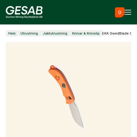
Hoppa till innehåll
0
Hem
Utrustning
Jaktutrustning
Knivar & Knivslip
EKA SwedBlade G4 
Ammunition
Utrustning
Jaktkläder & skor
Måltavlor
Vapen