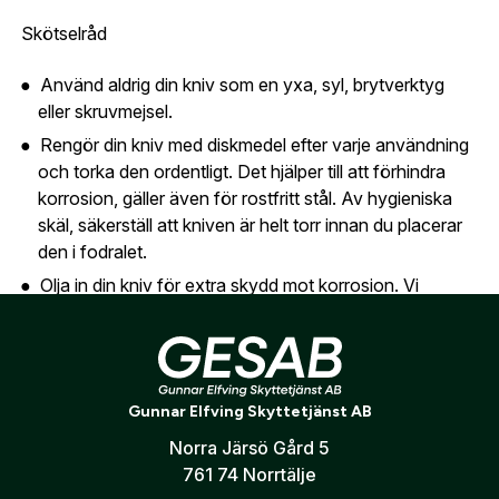
översikt över dina beställningar och sparade
Land:
*
uppgifter.
Skötselråd
Använd aldrig din kniv som en yxa, syl, brytverktyg
Är du en förening eller ett företag? Kontakta
eller skruvmejsel.
oss så hjälper vi dig att skapa ett konto.
E-post:
*
(kommer bli ditt användarnamn)
Rengör din kniv med diskmedel efter varje användning
Skapa konto
och torka den ordentligt. Det hjälper till att förhindra
korrosion, gäller även för rostfritt stål. Av hygieniska
Verifiera e-post:
*
skäl, säkerställ att kniven är helt torr innan du placerar
den i fodralet.
Olja in din kniv för extra skydd mot korrosion. Vi
rekommenderar naturliga oljor för ett miljövänligt val.
Jag godkänner att mina personuppgifter behandlas enligt
GESABs
personuppgiftspolicy
.
Förvara din kniv säkert i fodralet när den inte används.
Skicka
Underhåll din EKA® SwedBlade G4 Orange genom
regelbunden slipning.
Gunnar Elfving Skyttetjänst AB
Kydex fodralet kan diskas både för hand och i
Norra Järsö Gård 5
diskmaskin.
761 74 Norrtälje