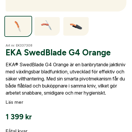
Optik
Mer
Art nr. EK337308
Skapa konto
EKA SwedBlade G4 Orange
Fyll i dina företags- eller föreningsuppgifter i
EKA® SwedBlade G4 Orange är en banbrytande jaktkniv
formuläret så återkommer vi till dig när kontot är
Mitt konto
med växlingsbar bladfunktion, utvecklad för effektiv och
skapat. I vår FAQ hittar du svar på de vanligaste
säker vilthantering. Med sin smarta pivotmekanism får du
Kontakta oss
frågorna gällande Mitt konto.
både flåblad och buköppnare i samma kniv, vilket gör
arbetet snabbare, smidigare och mer hygieniskt.
Företag- eller Föreningsnamn:
*
Logga in
Läs mer
Logga in för att handla med dina avtalspriser, smidig
1 399
kr
fakturabetalning och tillgång till orderhistorik.
Org. nummer
Fåtal kvar