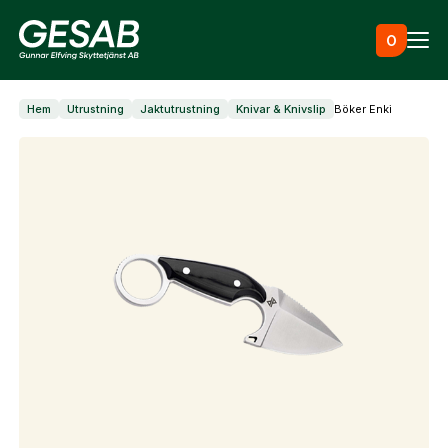
Hoppa till innehåll
0
Hem
Utrustning
Jaktutrustning
Knivar & Knivslip
Böker Enki
Ammunition
Utrustning
Jaktkläder & skor
Måltavlor
Skapa konto
Vapen