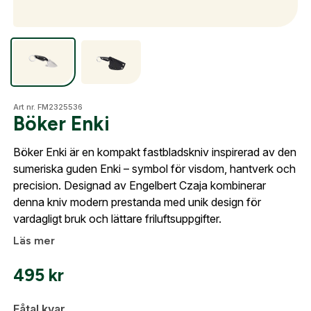
Fyll i dina företags- eller föreningsuppgifter i
formuläret så återkommer vi till dig när kontot är
skapat. I vår FAQ hittar du svar på de vanligaste
Optik
frågorna gällande Mitt konto.
Företag- eller Föreningsnamn:
*
Mer
Logga in
Art nr. FM2325536
Böker Enki
Logga in för att handla med dina avtalspriser, smidig
fakturabetalning och tillgång till orderhistorik.
Böker Enki är en kompakt fastbladskniv inspirerad av den
Org. nummer
Mitt konto
sumeriska guden Enki – symbol för visdom, hantverk och
När du är inloggad hanteras beställningen
precision. Designad av Engelbert Czaja kombinerar
Kontakta oss
automatiskt enligt dina inställningar.
denna kniv modern prestanda med unik design för
Leverans & fakturaadress
vardagligt bruk och lättare friluftsuppgifter.
Gatuadress:
*
Läs mer
E-postadress:
*
Fyll i din e-post adress nedan så kontaktar vi dig
495
kr
så fort den här produkten är tillbaka i vårt
sortiment.
Lösenord:
*
Fåtal kvar