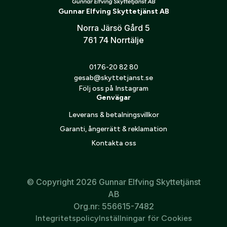
Verifiera e-post:
*
tillsammans med jimping på ryggen ger stabilitet och
Gunnar Elfving Skyttetjänst AB
exakt kontroll.
Norra Järsö Gård 5
761 74 Norrtälje
Jag godkänner att mina personuppgifter behandlas enligt
GESABs
personuppgiftspolicy
.
0176-20 82 80
Skicka
gesab@skyttetjanst.se
Följ oss på Instagram
Genvägar
Leverans & betalningsvillkor
Garanti, ångerrätt & reklamation
Kontakta oss
© Copyright 2026 Gunnar Elfving Skyttetjänst
AB
Org.nr: 556615-7482
Integritetspolicy
Inställningar för Cookies