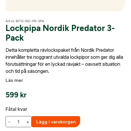
Optik
Art nr. MTG-NG-PR-3PA
Lockpipa Nordik Predator 3-
Pack
Mer
Detta kompletta rävlockspaket från Nordik Predator
innehåller tre noggrant utvalda lockpipor som ger dig alla
förutsättningar för en lyckad rävjakt – oavsett situation
Skapa konto
Mitt konto
och tid på säsongen.
Kontakta oss
Fyll i dina företags- eller föreningsuppgifter i
Läs mer
formuläret så återkommer vi till dig när kontot är
599
kr
skapat. I vår FAQ hittar du svar på de vanligaste
frågorna gällande Mitt konto.
Fåtal kvar
Företag- eller Föreningsnamn:
*
Logga in
−
+
Lägg i varukorgen