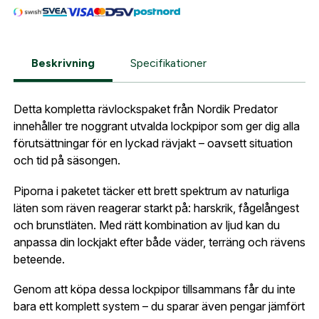
Logga in för att handla med dina avtalspriser, smidig
fakturabetalning och tillgång till orderhistorik.
Org. nummer
När du är inloggad hanteras beställningen
Beskrivning
Specifikationer
automatiskt enligt dina inställningar.
Leverans & fakturaadress
Gatuadress:
*
Detta kompletta rävlockspaket från Nordik Predator
E-postadress:
*
innehåller tre noggrant utvalda lockpipor som ger dig alla
Fyll i din e-post adress nedan så kontaktar vi dig
förutsättningar för en lyckad rävjakt – oavsett situation
så fort den här produkten är tillbaka i vårt
och tid på säsongen.
sortiment.
Lösenord:
*
Piporna i paketet täcker ett brett spektrum av naturliga
Lockpipa Nordik Predator 3-Pack
Postnummer:
*
läten som räven reagerar starkt på: harskrik, fågelångest
E-post adress
och brunstläten. Med rätt kombination av ljud kan du
anpassa din lockjakt efter både väder, terräng och rävens
Glömt lösenord?
beteende.
Ort:
*
Jag godkänner att mina uppgifter sparas enligt
Genom att köpa dessa lockpipor tillsammans får du inte
.
bara ett komplett system – du sparar även pengar jämfört
integritetspolicyn
Skapa konto och handla enklare