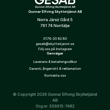
brunstläten
Gunnar Elfving Skyttetjänst AB
Anpassad för hela jaktsäsongen
Norra Järsö Gård 5
Passar både nybörjare och erfarna jägare
761 74 Norrtälje
Prisvärt paket – spara pengar jämfört med styckköp
0176-20 82 80
gesab@skyttetjanst.se
Följ oss på Instagram
Genvägar
Leverans & betalningsvillkor
Garanti, ångerrätt & reklamation
Kontakta oss
© Copyright 2026 Gunnar Elfving Skyttetjänst
AB
Org.nr: 556615-7482