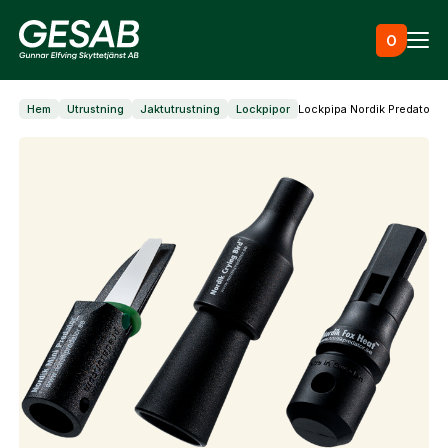
Hoppa till innehåll
0
Hem
Utrustning
Jaktutrustning
Lockpipor
Lockpipa Nordik Predator 3
Ammunition
Utrustning
Jaktkläder & skor
Måltavlor
Vapen