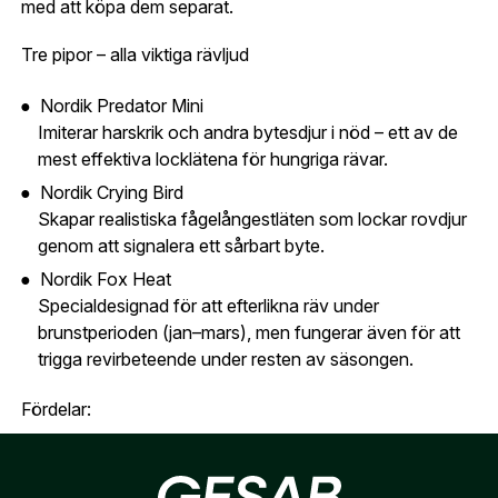
med att köpa dem separat.
Telefon:
*
Är du företag eller förening?
Med ett eget
Bevaka
Tre pipor – alla viktiga rävljud
konto hos oss får du snabbare utcheckning,
översikt över dina beställningar och sparade
Land:
*
Nordik Predator Mini
uppgifter.
Imiterar harskrik och andra bytesdjur i nöd – ett av de
mest effektiva locklätena för hungriga rävar.
Är du en förening eller ett företag? Kontakta
oss så hjälper vi dig att skapa ett konto.
Nordik Crying Bird
E-post:
*
(kommer bli ditt användarnamn)
Skapar realistiska fågelångestläten som lockar rovdjur
Skapa konto
genom att signalera ett sårbart byte.
Nordik Fox Heat
Verifiera e-post:
*
Specialdesignad för att efterlikna räv under
brunstperioden (jan–mars), men fungerar även för att
trigga revirbeteende under resten av säsongen.
Jag godkänner att mina personuppgifter behandlas enligt
GESABs
personuppgiftspolicy
.
Fördelar:
Skicka
Komplett paket för rävlockjakt
Täcker alla viktiga ljud: harskrik, fågelångest och