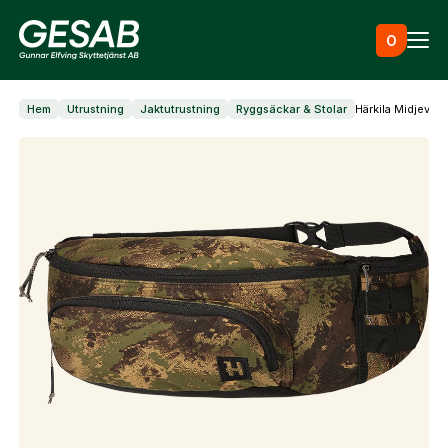
Hoppa till innehåll
0
Hem
Utrustning
Jaktutrustning
Ryggsäckar & Stolar
Härkila Midjeväsk
Ammunition
Utrustning
Jaktkläder & skor
Måltavlor
Vapen