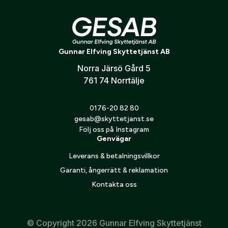
Smidig åtkomst till utrustning utan att ta av väskan
Verifiera e-post:
*
Perfekt för tillbehör som avståndsmätare, första
hjälpen-kit eller linsduk
Gunnar Elfving Skyttetjänst AB
Lätt och följsam design för maximal rörlighet
Jag godkänner att mina personuppgifter behandlas enligt
Norra Järsö Gård 5
GESABs
personuppgiftspolicy
.
761 74 Norrtälje
Skicka
0176-20 82 80
gesab@skyttetjanst.se
Följ oss på Instagram
Genvägar
Leverans & betalningsvillkor
Garanti, ångerrätt & reklamation
Kontakta oss
© Copyright 2026 Gunnar Elfving Skyttetjänst