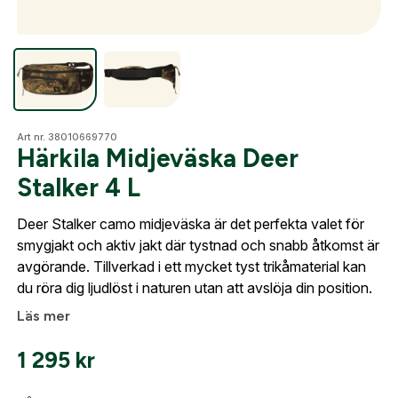
Skapa konto
Fyll i dina företags- eller föreningsuppgifter i
Optik
formuläret så återkommer vi till dig när kontot är
skapat. I vår FAQ hittar du svar på de vanligaste
frågorna gällande Mitt konto.
Mer
Art nr. 38010669770
Härkila Midjeväska Deer
Företag- eller Föreningsnamn:
*
Logga in
Stalker 4 L
Mitt konto
Logga in för att handla med dina avtalspriser, smidig
Deer Stalker camo midjeväska är det perfekta valet för
fakturabetalning och tillgång till orderhistorik.
Org. nummer
Kontakta oss
smygjakt och aktiv jakt där tystnad och snabb åtkomst är
avgörande. Tillverkad i ett mycket tyst trikåmaterial kan
När du är inloggad hanteras beställningen
du röra dig ljudlöst i naturen utan att avslöja din position.
automatiskt enligt dina inställningar.
Läs mer
Leverans & fakturaadress
Gatuadress:
*
E-postadress:
*
1 295
kr
Fyll i din e-post adress nedan så kontaktar vi dig
så fort den här produkten är tillbaka i vårt