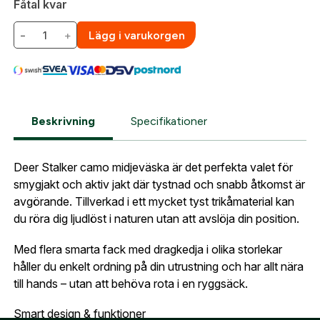
Fåtal kvar
sortiment.
Lösenord:
*
−
+
Lägg i varukorgen
Härkila Midjeväska Deer Stalker 4 L
Postnummer:
*
E-post adress
Glömt lösenord?
Ort:
*
Beskrivning
Specifikationer
Jag godkänner att mina uppgifter sparas enligt
.
integritetspolicyn
Skapa konto och handla enklare
Deer Stalker camo midjeväska är det perfekta valet för
Telefon:
*
Är du företag eller förening?
Med ett eget
smygjakt och aktiv jakt där tystnad och snabb åtkomst är
Bevaka
konto hos oss får du snabbare utcheckning,
avgörande. Tillverkad i ett mycket tyst trikåmaterial kan
översikt över dina beställningar och sparade
du röra dig ljudlöst i naturen utan att avslöja din position.
Land:
*
uppgifter.
Med flera smarta fack med dragkedja i olika storlekar
håller du enkelt ordning på din utrustning och har allt nära
Är du en förening eller ett företag? Kontakta
till hands – utan att behöva rota i en ryggsäck.
oss så hjälper vi dig att skapa ett konto.
E-post:
*
(kommer bli ditt användarnamn)
Smart design & funktioner
Skapa konto