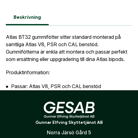
E-post adress
Glömt lösenord?
Beskrivning
Ort:
*
Jag godkänner att mina uppgifter sparas enligt
Atlas BT32 gummifötter sitter standard monterad på
.
integritetspolicyn
Skapa konto och handla enklare
samtliga Atlas V8, PSR och CAL benstöd.
Telefon:
*
Gummifötterna är enkla att montera och passar perfekt
Är du företag eller förening?
Med ett eget
Bevaka
som ersättning eller uppgradering till dina Atlas bipods.
konto hos oss får du snabbare utcheckning,
översikt över dina beställningar och sparade
Produktinformation:
Land:
*
uppgifter.
Passar: Atlas V8, PSR och CAL benstöd
Är du en förening eller ett företag? Kontakta
Modell: BT32
oss så hjälper vi dig att skapa ett konto.
E-post:
*
(kommer bli ditt användarnamn)
Material: Slitstarkt gummi
Skapa konto
Funktion: Förbättrat grepp och stabilitet
Gunnar Elfving Skyttetjänst AB
Förpackning: Säljs i par (2 st)
Verifiera e-post:
*
Norra Järsö Gård 5