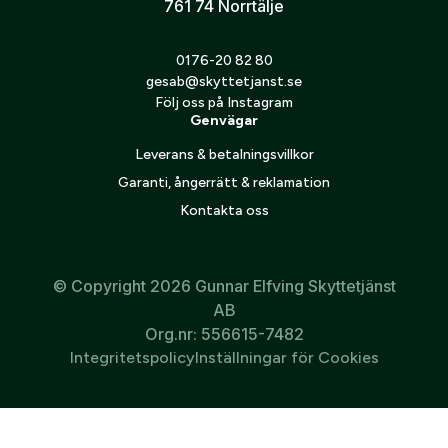
761 74 Norrtälje
Jag godkänner att mina personuppgifter behandlas enligt
0176-20 82 80
GESABs
personuppgiftspolicy
.
gesab@skyttetjanst.se
Följ oss på Instagram
Skicka
Genvägar
Leverans & betalningsvillkor
Garanti, ångerrätt & reklamation
Kontakta oss
© Copyright 2026 Gunnar Elfving Skyttetjänst
AB
Org.nr: 556615-7482
Integritetspolicy
Inställningar för Cookies