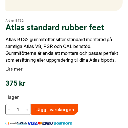
skapat. I vår FAQ hittar du svar på de vanligaste
frågorna gällande Mitt konto.
Optik
Art nr. BT32
Atlas standard rubber feet
Företag- eller Föreningsnamn:
*
Logga in
Atlas BT32 gummifötter sitter standard monterad på
Mer
Logga in för att handla med dina avtalspriser, smidig
samtliga Atlas V8, PSR och CAL benstöd.
fakturabetalning och tillgång till orderhistorik.
Gummifötterna är enkla att montera och passar perfekt
Org. nummer
som ersättning eller uppgradering till dina Atlas bipods.
När du är inloggad hanteras beställningen
Mitt konto
Läs mer
automatiskt enligt dina inställningar.
Kontakta oss
Leverans & fakturaadress
375
kr
Gatuadress:
*
E-postadress:
*
Fyll i din e-post adress nedan så kontaktar vi dig
I lager
så fort den här produkten är tillbaka i vårt
sortiment.
−
+
Lägg i varukorgen
Lösenord:
*
Atlas standard rubber feet
Postnummer:
*