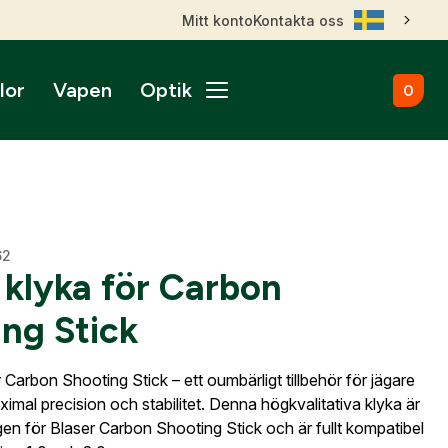
Mitt konto
Kontakta oss
lor
Vapen
Optik
0
ål
broms
nktsikten
märken
Kulammunition
Skytteutrustning
Accessoarer
gnade vapen
roptik
ans & betalningsvillkor
Startvapen
Stövlar & Kängor
gurer
Sportskyttebälten
rer
Hölster
ikare
ss
ade Kulgevär
62
nsfigurer
Magasinsfickor
 klyka för Carbon
ade Hagelgevär
smontage
djurfigurer
Tillbehör & Reservdelar
ade Kombinationsgevär
ng Stick
ll dig när kontot
Hörselskydd
ade Pipor & Slutstycken
nto.
stavlor
Säkerhetsproppar
ade Pistoler
er Carbon Shooting Stick – ett oumbärligt tillbehör för jägare
ra mål
Patronaskar
Outlet
Outlet
ade Revolvrar
imal precision och stabilitet. Denna högkvalitativa klyka är
Väskor
appar & Dispenser
ade Tävlingsgevär
gång till
gen för Blaser Carbon Shooting Stick och är fullt kompatibel
ort & Skyltar