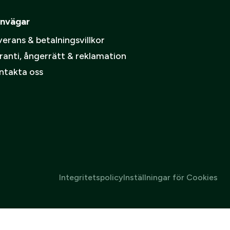
pa ett konto.
ämpare
nvägar
Skapa konto
erans & betalningsvillkor
spolicy
.
ranti, ångerrätt & reklamation
ntakta oss
Integritetspolicy
Inställningar för Cookies