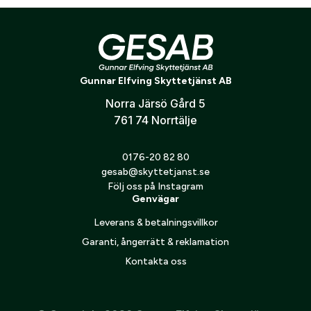
Relaterade produkter
Gunnar Elfving Skyttetjänst AB
Norra Järsö Gård 5
761 74 Norrtälje
0176-20 82 80
gesab@skyttetjanst.se
DAA Universal magnet
Följ oss på Instagram
Genvägar
310
kr
Leverans & betalningsvillkor
Garanti, ångerrätt & reklamation
Kontakta oss