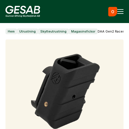
Hoppa till innehåll
0
Hem
Utrustning
Skytteutrustning
Magasinsfickor
DAA Gen2 Racer po
Ammunition
Utrustning
Jaktkläder & skor
Måltavlor
Vapen