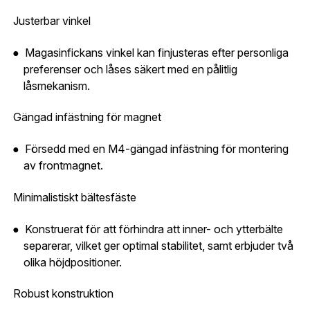
Ort:
*
Justerbar vinkel
Jag godkänner att mina uppgifter sparas enligt
.
integritetspolicyn
Magasinfickans vinkel kan finjusteras efter personliga
Skapa konto och handla enklare
preferenser och låses säkert med en pålitlig
Telefon:
*
Är du företag eller förening?
Med ett eget
Bevaka
låsmekanism.
konto hos oss får du snabbare utcheckning,
översikt över dina beställningar och sparade
Gängad infästning för magnet
Land:
*
uppgifter.
Försedd med en M4-gängad infästning för montering
Är du en förening eller ett företag? Kontakta
av frontmagnet.
oss så hjälper vi dig att skapa ett konto.
E-post:
*
(kommer bli ditt användarnamn)
Minimalistiskt bältesfäste
Skapa konto
Konstruerat för att förhindra att inner- och ytterbälte
Verifiera e-post:
*
separerar, vilket ger optimal stabilitet, samt erbjuder två
olika höjdpositioner.
Robust konstruktion
Jag godkänner att mina personuppgifter behandlas enligt