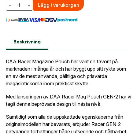
−
+
Lägg i varukorgen
Beskrivning
DAA Racer Magazine Pouch har varit en favorit på
marknaden i många år och har byggt upp sitt rykte som
en av de mest använda, pålitliga och prisvärda
magasinfickorna inom praktiskt skytte.
Med lanseringen av DAA Racer Mag Pouch GEN-2 har vi
Skapa konto
tagit denna beprövade design till nästa nivå.
Fyll i dina företags- eller föreningsuppgifter i
Samtidigt som alla de uppskattade egenskaperna från
formuläret så återkommer vi till dig när kontot är
originalmodellen har bevarats, erbjuder Racer GEN-2
skapat. I vår FAQ hittar du svar på de vanligaste
betydande förbättringar både i utseende och hållbarhet.
frågorna gällande Mitt konto.