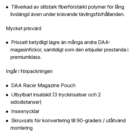
GESABs
personuppgiftspolicy
.
Tillverkad av slitstark fiberförstärkt polymer för lång
livslängd även under krävande tävlingsförhållanden.
Skicka
Mycket prisvärd
Prissatt betydligt lägre än många andra DAA-
magasinfickor, samtidigt som den erbjuder prestanda i
premiumklass.
Ingår i förpackningen
DAA Racer Magazine Pouch
Utbytbart insatskit (3 tryckinsatser och 2
sidodistanser)
Insexnycklar
Skruvsats för konvertering till 90-graders / utåtvänd
montering