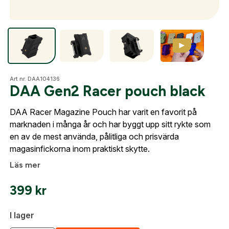
Optik
Mer
Art nr. DAA104136
DAA Gen2 Racer pouch black
DAA Racer Magazine Pouch har varit en favorit på
Mitt konto
marknaden i många år och har byggt upp sitt rykte som
en av de mest använda, pålitliga och prisvärda
Kontakta oss
magasinfickorna inom praktiskt skytte.
Läs mer
399
kr
I lager