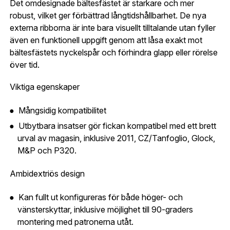
Det omdesignade bältesfästet är starkare och mer
robust, vilket ger förbättrad långtidshållbarhet. De nya
Företag- eller Föreningsnamn:
*
Logga in
externa ribborna är inte bara visuellt tilltalande utan fyller
även en funktionell uppgift genom att låsa exakt mot
Logga in för att handla med dina avtalspriser, smidig
bältesfästets nyckelspår och förhindra glapp eller rörelse
fakturabetalning och tillgång till orderhistorik.
över tid.
Org. nummer
Viktiga egenskaper
När du är inloggad hanteras beställningen
automatiskt enligt dina inställningar.
Mångsidig kompatibilitet
Leverans & fakturaadress
Gatuadress:
*
Utbytbara insatser gör fickan kompatibel med ett brett
E-postadress:
*
urval av magasin, inklusive 2011, CZ/Tanfoglio, Glock,
Fyll i din e-post adress nedan så kontaktar vi dig
M&P och P320.
så fort den här produkten är tillbaka i vårt
sortiment.
Lösenord:
*
Ambidextriös design
DAA Gen2 Racer pouch black
Postnummer:
*
Kan fullt ut konfigureras för både höger- och
E-post adress
vänsterskyttar, inklusive möjlighet till 90-graders
montering med patronerna utåt.
Glömt lösenord?