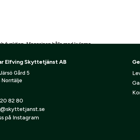
er att mina personuppgifter behandlas enligt GESABs
personuppgift
ch funktion. Magasinen hålls med kulorna
oad-tekniken.
r Elfving Skyttetjänst AB
Ge
Järsö Gård 5
Lev
 Norrtälje
Ga
Ko
20 82 80
@skyttetjanst.se
nade stålfästen för maximal hållbarhet.
oss på Instagram