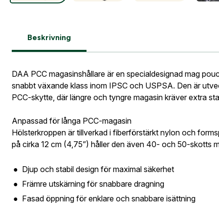
Gatuadress
E-postadre
tillbaka i 
Information vid köp av vapen
Vapen
DAA PC
Beskrivning
E-post ad
DAA PCC magasinshållare är en specialdesignad mag pouch 
Postnumme
snabbt växande klass inom IPSC och USPSA. Den är utveck
PCC-skytte, där längre och tyngre magasin kräver extra stabi
Jag godkän
Skapa kon
Anpassad för långa PCC-magasin
Telefon:
*
Hölsterkroppen är tillverkad i fiberförstärkt nylon och for
Bevak
Är du företa
på cirka 12 cm (4,75”) håller den även 40- och 50-skotts m
utcheckning,
Djup och stabil design för maximal säkerhet
E-post:
*
(ko
Är du en före
Främre utskärning för snabbare dragning
Fasad öppning för enklare och snabbare isättning