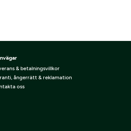
spolicy
.
nvägar
erans & betalningsvillkor
ranti, ångerrätt & reklamation
ntakta oss