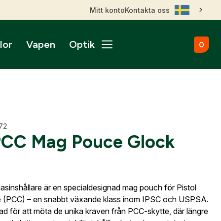
Mitt konto
Kontakta oss
lor
Vapen
Optik
0
ål
broms
nktsikten
märken
Kulammunition
Skytteutrustning
Accessoarer
gnade vapen
roptik
ans & betalningsvillkor
Startvapen
Stövlar & Kängor
gurer
Sportskyttebälten
rer
Hölster
ikare
ss
ade Kulgevär
372
nsfigurer
Magasinsfickor
CC Mag Pouce Glock
ade Hagelgevär
smontage
djurfigurer
Tillbehör & Reservdelar
ade Kombinationsgevär
Hörselskydd
ade Pipor & Slutstycken
stavlor
Säkerhetsproppar
ade Pistoler
inshållare är en specialdesignad mag pouch för Pistol
ra mål
Patronaskar
Outlet
Outlet
ade Revolvrar
ne (PCC) – en snabbt växande klass inom IPSC och USPSA.
Väskor
appar & Dispenser
ade Tävlingsgevär
ad för att möta de unika kraven från PCC-skytte, där längre
ort & Skyltar