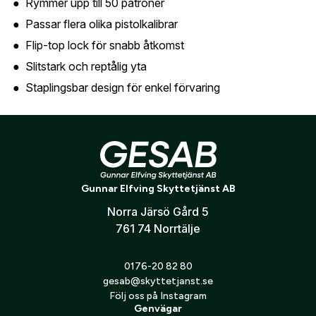
Rymmer upp till 50 patroner
Är du en förening eller ett företag? Kontakta
Passar flera olika pistolkalibrar
oss så hjälper vi dig att skapa ett konto.
E-post:
*
(kommer bli ditt användarnamn)
Flip-top lock för snabb åtkomst
Skapa konto
Slitstark och reptålig yta
Staplingsbar design för enkel förvaring
Verifiera e-post:
*
Funktioner
Snap-Lok lås för säker stängning
Jag godkänner att mina personuppgifter behandlas enligt
GESABs
personuppgiftspolicy
.
Strukturerad yta för bättre grepp
Gunnar Elfving Skyttetjänst AB
Kaliberangivelse gjuten i botten
Skicka
Norra Järsö Gård 5
Märketikett för laddning ingår
761 74 Norrtälje
0176-20 82 80
gesab@skyttetjanst.se
Följ oss på Instagram
Genvägar