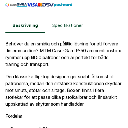
Leverans & fakturaadress
Gatuadress:
*
E-postadress:
*
Fyll i din e-post adress nedan så kontaktar vi dig
så fort den här produkten är tillbaka i vårt
Beskrivning
Specifikationer
sortiment.
Lösenord:
*
P50-45 flip-top Ammunitionsbox i
hårdplast
Behöver du en smidig och pålitlig lösning för att förvara
Postnummer:
*
din ammunition? MTM Case-Gard P-50 ammunitionsbox
E-post adress
rymmer upp till 50 patroner och är perfekt för både
Glömt lösenord?
träning och transport.
Ort:
*
Den klassiska flip-top designen ger snabb åtkomst till
Jag godkänner att mina uppgifter sparas enligt
patronerna, medan den slitstarka konstruktionen skyddar
.
Skapa konto och handla enklare
integritetspolicyn
mot smuts, stötar och slitage. Boxen finns i flera
Telefon:
*
storlekar för att passa olika pistolkalibrar och är särskilt
Är du företag eller förening?
Med ett eget
uppskattad av skyttar som handladdar.
Bevaka
konto hos oss får du snabbare utcheckning,
översikt över dina beställningar och sparade
Fördelar
Land:
*
uppgifter.