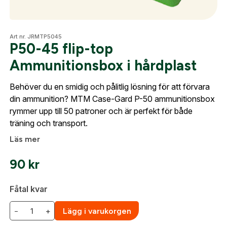
Optik
Art nr. JRMTP5045
P50-45 flip-top
Skapa konto
Ammunitionsbox i hårdplast
Fyll i dina företags- eller föreningsuppgifter i
Mer
formuläret så återkommer vi till dig när kontot är
Behöver du en smidig och pålitlig lösning för att förvara
skapat. I vår FAQ hittar du svar på de vanligaste
din ammunition? MTM Case-Gard P-50 ammunitionsbox
frågorna gällande Mitt konto.
rymmer upp till 50 patroner och är perfekt för både
Mitt konto
träning och transport.
Kontakta oss
Läs mer
Företag- eller Föreningsnamn:
*
Logga in
90
kr
Logga in för att handla med dina avtalspriser, smidig
fakturabetalning och tillgång till orderhistorik.
Org. nummer
Fåtal kvar
När du är inloggad hanteras beställningen
−
+
Lägg i varukorgen
automatiskt enligt dina inställningar.