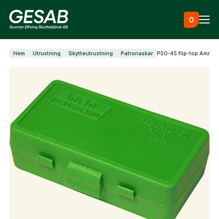
Hoppa till innehåll
0
Hem
Utrustning
Skytteutrustning
Patronaskar
P50-45 flip-top Ammuni
Ammunition
Utrustning
Jaktkläder & skor
Måltavlor
Vapen