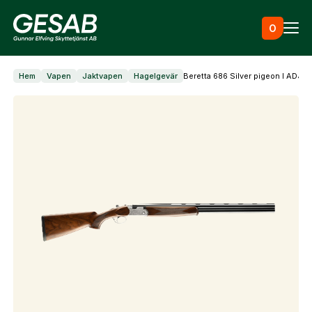
Hoppa till innehåll
0
Hem
Vapen
Jaktvapen
Hagelgevär
Beretta 686 Silver pigeon I ADJ .1
Ammunition
Utrustning
Jaktkläder & skor
Måltavlor
Vapen