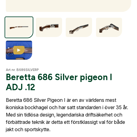
Optik
Mer
Art nr. B686SILVERP
Mitt konto
Beretta 686 Silver pigeon I
Kontakta oss
ADJ .12
Beretta 686 Silver Pigeon I är en av världens mest
ikoniska bockhagel och har satt standarden i över 35 år.
Med sin tidlösa design, legendariska driftsäkerhet och
förbättrade teknik är detta ett förstklassigt val för både
jakt och sportskytte.