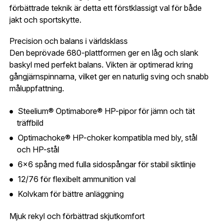
förbättrade teknik är detta ett förstklassigt val för både
Gatuadress:
*
E-postadress:
*
jakt och sportskytte.
Fyll i din e-post adress nedan så kontaktar vi dig
så fort den här produkten är tillbaka i vårt
Precision och balans i världsklass
sortiment.
Den beprövade 680-plattformen ger en låg och slank
Lösenord:
*
baskyl med perfekt balans. Vikten är optimerad kring
Beretta 686 Silver pigeon I ADJ .12
gångjärnspinnarna, vilket ger en naturlig sving och snabb
Postnummer:
*
måluppfattning.
E-post adress
Glömt lösenord?
Steelium® Optimabore® HP-pipor för jämn och tät
Ort:
*
träffbild
Jag godkänner att mina uppgifter sparas enligt
Optimachoke® HP-choker kompatibla med bly, stål
.
integritetspolicyn
och HP-stål
Skapa konto och handla enklare
Telefon:
*
6x6 spång med fulla sidospångar för stabil siktlinje
Är du företag eller förening?
Med ett eget
Bevaka
12/76 för flexibelt ammunition val
konto hos oss får du snabbare utcheckning,
översikt över dina beställningar och sparade
Kolvkam för bättre anläggning
Land:
*
uppgifter.
Mjuk rekyl och förbättrad skjutkomfort