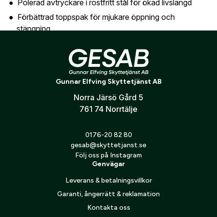
Polerad avtryckare i rostfritt stål för ökad livslängd
Förbättrad toppspak för mjukare öppning och
stängning
Piplägesväljare integrerad i säkringen
Exklusiv design och gravyr
Den klassiska Silver Pigeon-designen har uppdaterats
Gunnar Elfving Skyttetjänst AB
med modern laserteknik:
Norra Järsö Gård 5
761 74 Norrtälje
Detaljerad blommig lasergravyr
Gravyr även på baskylens bakdel och gångjärnspinnar
0176-20 82 80
Mikrolinjer i bakgrunden för ökad djupkänsla
gesab@skyttetjanst.se
Följ oss på Instagram
Genvägar
Leverans & betalningsvillkor
Garanti, ångerrätt & reklamation
Kontakta oss