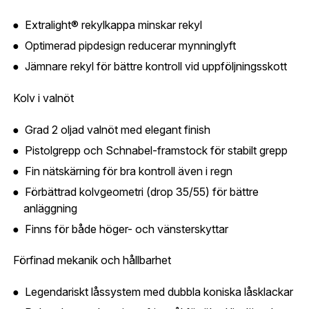
Är du en förening eller ett företag? Kontakta
Extralight® rekylkappa minskar rekyl
oss så hjälper vi dig att skapa ett konto.
E-post:
*
(kommer bli ditt användarnamn)
Optimerad pipdesign reducerar mynninglyft
Skapa konto
Jämnare rekyl för bättre kontroll vid uppföljningsskott
Verifiera e-post:
*
Kolv i valnöt
Grad 2 oljad valnöt med elegant finish
Pistolgrepp och Schnabel-framstock för stabilt grepp
Jag godkänner att mina personuppgifter behandlas enligt
GESABs
personuppgiftspolicy
.
Fin nätskärning för bra kontroll även i regn
Skicka
Förbättrad kolvgeometri (drop 35/55) för bättre
anläggning
Finns för både höger- och vänsterskyttar
Förfinad mekanik och hållbarhet
Legendariskt låssystem med dubbla koniska låsklackar