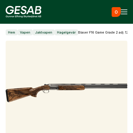
Hoppa till innehåll
0
Hem
Vapen
Jaktvapen
Hagelgevär
Blaser F16 Game Grade 2 adj .12 7
Ammunition
Utrustning
Jaktkläder & skor
Måltavlor
Vapen