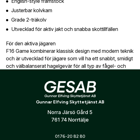
English-style framstock
uppgifter.
Justerbar kolvkam
Är du en förening eller ett företag? Kontakta
Grade 2-träkolv
oss så hjälper vi dig att skapa ett konto.
E-post:
*
Utvecklad för aktiv jakt och snabba skottillfällen
(kommer bli ditt användarnamn)
Skapa konto
För den aktiva jägaren
F16 Game kombinerar klassisk design med modern teknik
Verifiera e-post:
*
och är utvecklad för jägare som vill ha ett snabbt, smidigt
och välbalanserat hagelgevär för all typ av fågel- och
småviltsjakt.
Jag godkänner att mina personuppgifter behandlas enligt
GESABs
personuppgiftspolicy
.
Information om produktbild
Bössan på bilden saknar justerbar kolvkam och är även
Skicka
av en annan kolvgrade.
Gunnar Elfving Skyttetjänst AB
Kontakta oss gärna om ni önskar fler bilder eller
Norra Järsö Gård 5
information
761 74 Norrtälje
0176-20 82 80