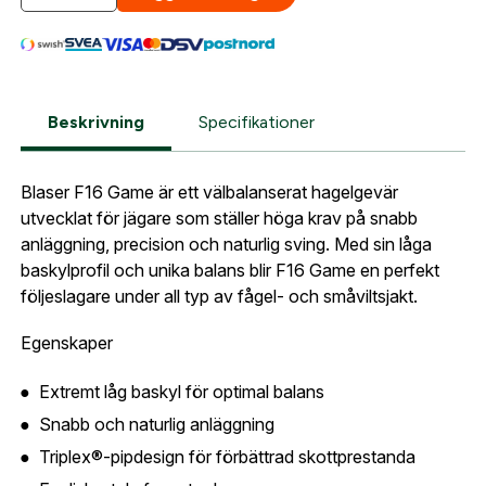
automatiskt enligt dina inställningar.
Leverans & fakturaadress
Gatuadress:
*
E-postadress:
*
Fyll i din e-post adress nedan så kontaktar vi dig
Beskrivning
Specifikationer
så fort den här produkten är tillbaka i vårt
sortiment.
Lösenord:
*
Blaser F16 Game Grade 2 adj .12 76cm
Blaser F16 Game är ett välbalanserat hagelgevär
Postnummer:
*
utvecklat för jägare som ställer höga krav på snabb
E-post adress
anläggning, precision och naturlig sving. Med sin låga
baskylprofil och unika balans blir F16 Game en perfekt
Glömt lösenord?
följeslagare under all typ av fågel- och småviltsjakt.
Ort:
*
Jag godkänner att mina uppgifter sparas enligt
Egenskaper
.
integritetspolicyn
Skapa konto och handla enklare
Extremt låg baskyl för optimal balans
Telefon:
*
Är du företag eller förening?
Med ett eget
Bevaka
Snabb och naturlig anläggning
konto hos oss får du snabbare utcheckning,
Triplex®-pipdesign för förbättrad skottprestanda
översikt över dina beställningar och sparade
Land:
*