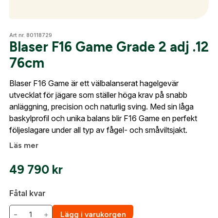
Optik
Art nr. 80118729
Blaser F16 Game Grade 2 adj .12
76cm
Skapa konto
Mer
Blaser F16 Game är ett välbalanserat hagelgevär
Fyll i dina företags- eller föreningsuppgifter i
utvecklat för jägare som ställer höga krav på snabb
formuläret så återkommer vi till dig när kontot är
anläggning, precision och naturlig sving. Med sin låga
skapat. I vår FAQ hittar du svar på de vanligaste
Mitt konto
baskylprofil och unika balans blir F16 Game en perfekt
frågorna gällande Mitt konto.
följeslagare under all typ av fågel- och småviltsjakt.
Kontakta oss
Läs mer
Företag- eller Föreningsnamn:
*
Logga in
49 790
kr
Logga in för att handla med dina avtalspriser, smidig
fakturabetalning och tillgång till orderhistorik.
Org. nummer
Fåtal kvar
När du är inloggad hanteras beställningen
−
+
Lägg i varukorgen