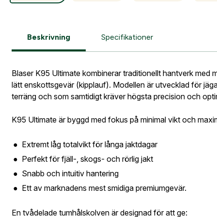
tillbaka i 
Information vid köp av vapen
Vapen
Blaser
Beskrivning
Specifikationer
E-post ad
Postnumme
Blaser K95 Ultimate kombinerar traditionellt hantverk med m
lätt enskottsgevär (kipplauf). Modellen är utvecklad för jäg
Jag godkän
terräng och som samtidigt kräver högsta precision och opt
Skapa kon
Telefon:
*
K95 Ultimate är byggd med fokus på minimal vikt och maxim
Bevak
Är du företa
utcheckning,
Extremt låg totalvikt för långa jaktdagar
Perfekt för fjäll-, skogs- och rörlig jakt
E-post:
*
(ko
Är du en före
Snabb och intuitiv hantering
Ett av marknadens mest smidiga premiumgevär.
Jag godkänn
En tvådelade tumhålskolven är designad för att ge: