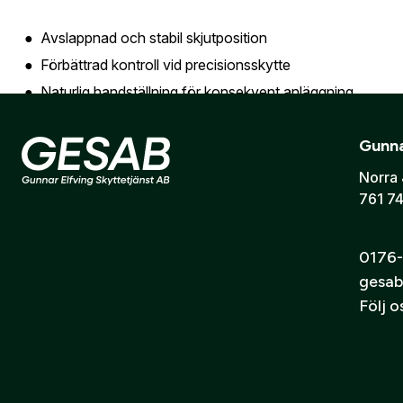
Skicka
Avslappnad och stabil skjutposition
Förbättrad kontroll vid precisionsskytte
Naturlig handställning för konsekvent anläggning
Justerbar kolvkam med minnesfunktion
Gunna
Norra 
Innovativ kolvkam för optimal anläggning
761 74
Anpassas efter kropp och optik
Integrerad minnesfunktion som återgår till rätt position v
0176-
gesab
Obsevera kikarsikte och montage ingår ej i priset
Följ 