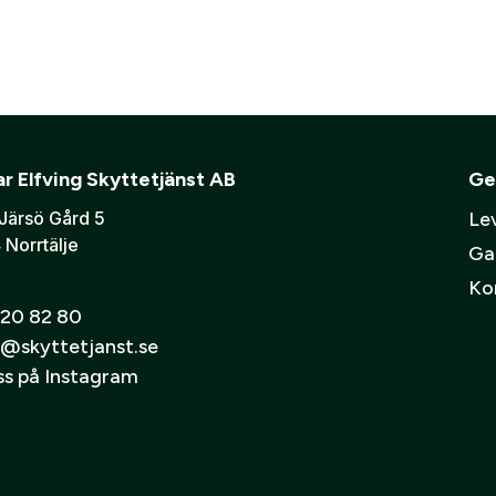
r Elfving Skyttetjänst AB
Ge
Järsö Gård 5
Lev
 Norrtälje
Ga
Ko
arje gång
20 82 80
@skyttetjanst.se
oss på Instagram