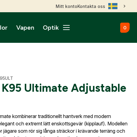
Mitt konto
Kontakta oss
lor
Vapen
Optik
0
ål
broms
nktsikten
märken
Kulammunition
Skytteutrustning
Accessoarer
gnade vapen
roptik
ans & betalningsvillkor
Startvapen
Stövlar & Kängor
gurer
Sportskyttebälten
rer
Hölster
ikare
ss
ade Kulgevär
K95ULT
nsfigurer
Magasinsfickor
 K95 Ultimate Adjustable
ade Hagelgevär
smontage
djurfigurer
Tillbehör & Reservdelar
ade Kombinationsgevär
Hörselskydd
ade Pipor & Slutstycken
stavlor
Säkerhetsproppar
ade Pistoler
imate kombinerar traditionellt hantverk med modern
ra mål
Patronaskar
Outlet
Outlet
ade Revolvrar
 elegant och extremt lätt enskottsgevär (kipplauf). Modellen
Väskor
appar & Dispenser
ade Tävlingsgevär
r jägare som rör sig långa sträckor i krävande terräng och
ort & Skyltar