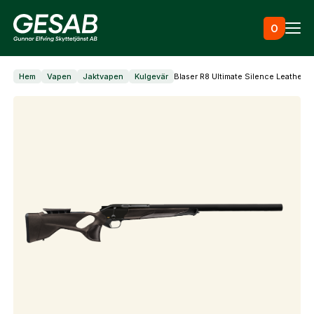
Hoppa till innehåll
0
Hem
Vapen
Jaktvapen
Kulgevär
Blaser R8 Ultimate Silence Leather 
Ammunition
Utrustning
Jaktkläder & skor
Måltavlor
Vapen