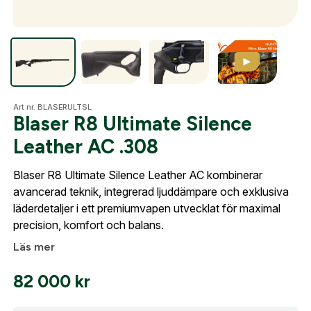
Optik
Mer
Art nr. BLASERULTSL
Blaser R8 Ultimate Silence
Leather AC .308
Mitt konto
Blaser R8 Ultimate Silence Leather AC kombinerar
Kontakta oss
avancerad teknik, integrerad ljuddämpare och exklusiva
läderdetaljer i ett premiumvapen utvecklat för maximal
precision, komfort och balans.
Läs mer
82 000
kr