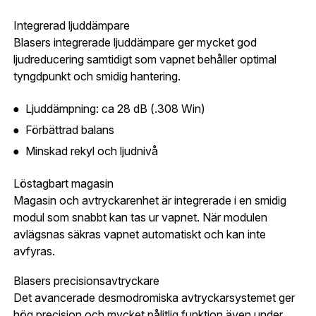
Bevaka
konto hos oss får du snabbare utcheckning,
Integrerad ljuddämpare
översikt över dina beställningar och sparade
Land:
*
Blasers integrerade ljuddämpare ger mycket god
uppgifter.
ljudreducering samtidigt som vapnet behåller optimal
tyngdpunkt och smidig hantering.
Är du en förening eller ett företag? Kontakta
oss så hjälper vi dig att skapa ett konto.
E-post:
*
(kommer bli ditt användarnamn)
Ljuddämpning: ca 28 dB (.308 Win)
Skapa konto
Förbättrad balans
Minskad rekyl och ljudnivå
Verifiera e-post:
*
Löstagbart magasin
Magasin och avtryckarenhet är integrerade i en smidig
modul som snabbt kan tas ur vapnet. När modulen
Jag godkänner att mina personuppgifter behandlas enligt
avlägsnas säkras vapnet automatiskt och kan inte
GESABs
personuppgiftspolicy
.
avfyras.
Skicka
Blasers precisionsavtryckare
Det avancerade desmodromiska avtryckarsystemet ger
hög precision och mycket pålitlig funktion även under