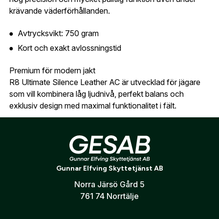
krävande väderförhållanden.
Avtrycksvikt: 750 gram
Kort och exakt avlossningstid
Premium för modern jakt
R8 Ultimate Silence Leather AC är utvecklad för jägare
som vill kombinera låg ljudnivå, perfekt balans och
exklusiv design med maximal funktionalitet i fält.
Kolvkamshöjning
Den integrerade kolvkamshöjningen justeras enkelt med
knapp och har minnesfunktion som återställer samma
höjdinställning varje gång.
Gunnar Elfving Skyttetjänst AB
Utförande & specialbeställning
Norra Järsö Gård 5
Denna bössa levereras i standardutförande med kaliber
761 74 Norrtälje
.308 Win samt 52 cm gängad pipa.
Önskas annan kaliber eller övriga uppgraderingar är du