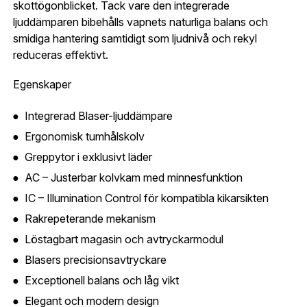
Org. nummer
skottögonblicket. Tack vare den integrerade
ljuddämparen bibehålls vapnets naturliga balans och
När du är inloggad hanteras beställningen
smidiga hantering samtidigt som ljudnivå och rekyl
automatiskt enligt dina inställningar.
reduceras effektivt.
Leverans & fakturaadress
Gatuadress:
*
Egenskaper
E-postadress:
*
Fyll i din e-post adress nedan så kontaktar vi dig
så fort den här produkten är tillbaka i vårt
Integrerad Blaser-ljuddämpare
sortiment.
Ergonomisk tumhålskolv
Lösenord:
*
Blaser R8 Ultimate Silence Leather AC
Greppytor i exklusivt läder
.308
Postnummer:
*
AC – Justerbar kolvkam med minnesfunktion
IC – Illumination Control för kompatibla kikarsikten
E-post adress
Glömt lösenord?
Rakrepeterande mekanism
Ort:
*
Löstagbart magasin och avtryckarmodul
Blasers precisionsavtryckare
Jag godkänner att mina uppgifter sparas enligt
.
Skapa konto och handla enklare
integritetspolicyn
Exceptionell balans och låg vikt
Telefon:
*
Elegant och modern design
Är du företag eller förening?
Med ett eget