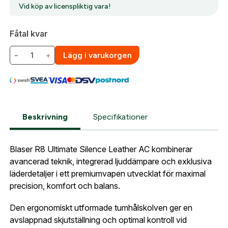
Vid köp av licenspliktig vara!
Fåtal kvar
Detta är ett licenspliktigt vara. Efter genomfört köp
krävs en godkänd licensansökan från
−
+
Lägg i varukorgen
Polismyndigheten innan vapnet kan levereras. När
din beställning är klar kontaktar vi dig för att hjälpa till
med licensansökan och hanterar processen
tillsammans med dig
Skapa konto
Beskrivning
Specifikationer
Fyll i dina företags- eller föreningsuppgifter i
formuläret så återkommer vi till dig när kontot är
skapat. I vår FAQ hittar du svar på de vanligaste
Blaser R8 Ultimate Silence Leather AC kombinerar
frågorna gällande Mitt konto.
avancerad teknik, integrerad ljuddämpare och exklusiva
läderdetaljer i ett premiumvapen utvecklat för maximal
precision, komfort och balans.
Företag- eller Föreningsnamn:
*
Logga in
Den ergonomiskt utformade tumhålskolven ger en
Logga in för att handla med dina avtalspriser, smidig
avslappnad skjutställning och optimal kontroll vid
fakturabetalning och tillgång till orderhistorik.