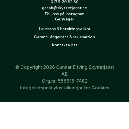
0176-20 82 80
välkommen att kontakta oss för pris, leveranstid och mer
gesab@skyttetjanst.se
information.
Följ oss på Instagram
Genvägar
Leverans & betalningsvillkor
Garanti, ångerrätt & reklamation
Kontakta oss
© Copyright 2026 Gunnar Elfving Skyttetjänst
AB
Org.nr: 556615-7482
Integritetspolicy
Inställningar för Cookies