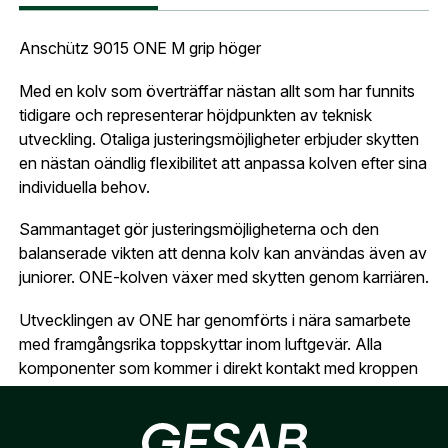
Anschütz 9015 ONE Luftgevär
Postnummer:
*
Anschütz 9015 ONE M grip höger
E-post adress
Med en kolv som överträffar nästan allt som har funnits
Glömt lösenord?
tidigare och representerar höjdpunkten av teknisk
Ort:
*
utveckling. Otaliga justeringsmöjligheter erbjuder skytten
Jag godkänner att mina uppgifter sparas enligt
en nästan oändlig flexibilitet att anpassa kolven efter sina
.
integritetspolicyn
individuella behov.
Skapa konto och handla enklare
Telefon:
*
Är du företag eller förening?
Med ett eget
Bevaka
Sammantaget gör justeringsmöjligheterna och den
konto hos oss får du snabbare utcheckning,
balanserade vikten att denna kolv kan användas även av
översikt över dina beställningar och sparade
juniorer. ONE-kolven växer med skytten genom karriären.
Land:
*
uppgifter.
Utvecklingen av ONE har genomförts i nära samarbete
Är du en förening eller ett företag? Kontakta
med framgångsrika toppskyttar inom luftgevär. Alla
oss så hjälper vi dig att skapa ett konto.
komponenter som kommer i direkt kontakt med kroppen
E-post:
*
(kommer bli ditt användarnamn)
är tillverkade av högkvalitativ valnöt och ger skytten en
Skapa konto
naturlig känsla. Användningen av högkvalitativa material
som rostfritt stål och höghållfast aluminium ger ONE-