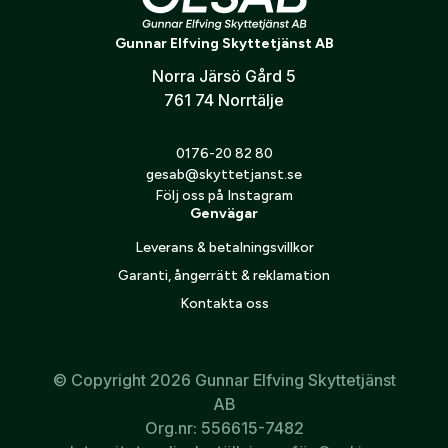
Verifiera e-post:
*
kolven en enorm och unik stabilitet.
Gunnar Elfving Skyttetjänst AB
Kan konfigureras som höger- eller vänsterhänt version
Norra Järsö Gård 5
761 74 Norrtälje
Jag godkänner att mina personuppgifter behandlas enligt
GESABs
personuppgiftspolicy
.
0176-20 82 80
Skicka
gesab@skyttetjanst.se
Följ oss på Instagram
Genvägar
Leverans & betalningsvillkor
Garanti, ångerrätt & reklamation
Kontakta oss
© Copyright 2026 Gunnar Elfving Skyttetjänst
AB
Org.nr: 556615-7482