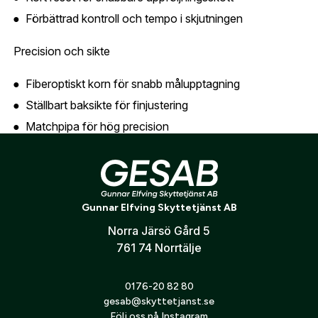
Förbättrad kontroll och tempo i skjutningen
Jag godkänner att mina personuppgifter behandlas enligt
GESABs
personuppgiftspolicy
.
Precision och sikte
Skicka
Fiberoptiskt korn för snabb målupptagning
Ställbart baksikte för finjustering
Matchpipa för hög precision
Ergonomi och funktion
DA/SA-avtryck med lättad hane
Gunnar Elfving Skyttetjänst AB
Greppaneler som fungerar som magwell för snabb
omladdning
Norra Järsö Gård 5
761 74 Norrtälje
Lång dust cover med 1913 Picatinny-skena
Full-size ram för optimal kontroll
0176-20 82 80
gesab@skyttetjanst.se
Följ oss på Instagram