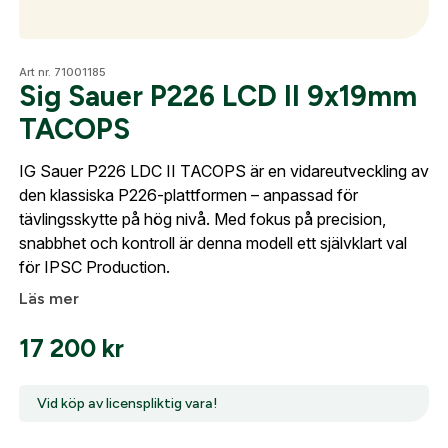
Optik
Art nr. 71001185
Sig Sauer P226 LCD II 9x19mm
TACOPS
Mer
IG Sauer P226 LDC II TACOPS är en vidareutveckling av
den klassiska P226-plattformen – anpassad för
tävlingsskytte på hög nivå. Med fokus på precision,
Mitt konto
snabbhet och kontroll är denna modell ett självklart val
för IPSC Production.
Kontakta oss
Läs mer
17 200
kr
Skapa konto
Vid köp av licenspliktig vara!
Fyll i dina företags- eller föreningsuppgifter i
formuläret så återkommer vi till dig när kontot är