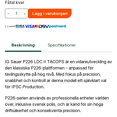
Fåtal kvar
Detta är ett licenspliktigt vara. Efter genomfört köp
skapat. I vår FAQ hittar du svar på de vanligaste
krävs en godkänd licensansökan från
frågorna gällande Mitt konto.
−
+
Lägg i varukorgen
Polismyndigheten innan vapnet kan levereras. När
din beställning är klar kontaktar vi dig för att hjälpa till
Företag- eller Föreningsnamn:
*
Logga in
med licensansökan och hanterar processen
tillsammans med dig
Logga in för att handla med dina avtalspriser, smidig
fakturabetalning och tillgång till orderhistorik.
Beskrivning
Specifikationer
Org. nummer
När du är inloggad hanteras beställningen
IG Sauer P226 LDC II TACOPS är en vidareutveckling av
automatiskt enligt dina inställningar.
den klassiska P226-plattformen – anpassad för
Leverans & fakturaadress
tävlingsskytte på hög nivå. Med fokus på precision,
Gatuadress:
*
E-postadress:
*
snabbhet och kontroll är denna modell ett självklart val
Fyll i din e-post adress nedan så kontaktar vi dig
för IPSC Production.
så fort den här produkten är tillbaka i vårt
sortiment.
P226-serien används av professionella enheter världen
Lösenord:
*
över, inklusive svensk polis, och är känd för sin höga
Sig Sauer P226 LCD II 9x19mm TACOPS
driftsäkerhet och konsekventa precision.
Postnummer:
*