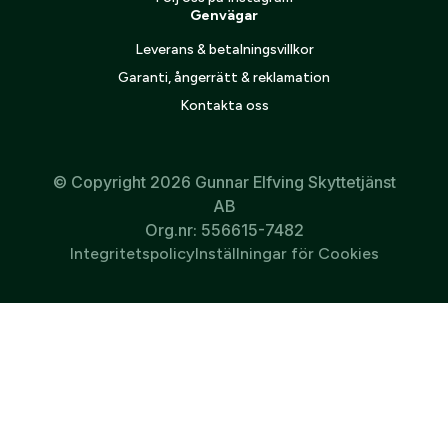
Genvägar
Leverans & betalningsvillkor
Garanti, ångerrätt & reklamation
Kontakta oss
© Copyright 2026 Gunnar Elfving Skyttetjänst
AB
Org.nr: 556615-7482
Integritetspolicy
Inställningar för Cookies