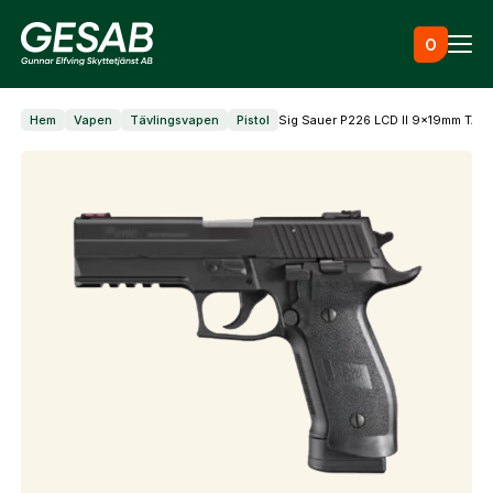
Hoppa till innehåll
0
Hem
Vapen
Tävlingsvapen
Pistol
Sig Sauer P226 LCD II 9x19mm TA
Ammunition
Utrustning
Jaktkläder & skor
Måltavlor
Vapen