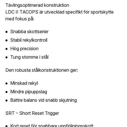
E-post adress
Tävlingsoptimerad konstruktion
Glömt lösenord?
LDC II TACOPS är utvecklad specifikt för sportskytte
Ort:
*
med fokus på:
Jag godkänner att mina uppgifter sparas enligt
Snabba skottserier
.
integritetspolicyn
Skapa konto och handla enklare
Stabil rekylkontroll
Telefon:
*
Är du företag eller förening?
Med ett eget
Bevaka
Hög precision
konto hos oss får du snabbare utcheckning,
Tung stomme i stål
översikt över dina beställningar och sparade
Land:
*
uppgifter.
Den robusta stålkonstruktionen ger:
Är du en förening eller ett företag? Kontakta
Minskad rekyl
oss så hjälper vi dig att skapa ett konto.
E-post:
*
Mindre pipuppslag
(kommer bli ditt användarnamn)
Skapa konto
Bättre balans vid snabb skjutning
SRT – Short Reset Trigger
Verifiera e-post:
*
Kort reset för snabbare uppföljningsskott