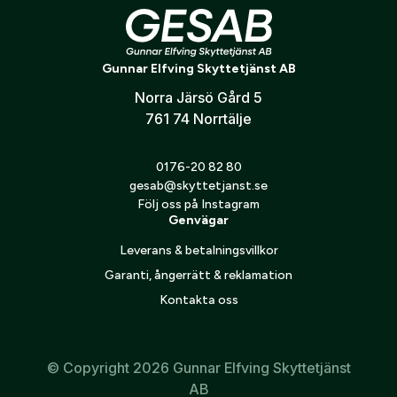
konto hos oss får du snabbare utcheckning,
översikt över dina beställningar och sparade
Kindstödsfot Sauer 200 STR pos. 524
Land:
*
uppgifter.
Gunnar Elfving Skyttetjänst AB
Norra Järsö Gård 5
Är du en förening eller ett företag? Kontakta
761 74 Norrtälje
oss så hjälper vi dig att skapa ett konto.
E-post:
*
(kommer bli ditt användarnamn)
Skapa konto
0176-20 82 80
gesab@skyttetjanst.se
Följ oss på Instagram
Verifiera e-post:
*
Genvägar
Leverans & betalningsvillkor
Garanti, ångerrätt & reklamation
Jag godkänner att mina personuppgifter behandlas enligt
GESABs
personuppgiftspolicy
.
Kontakta oss
Skicka
© Copyright 2026 Gunnar Elfving Skyttetjänst
AB